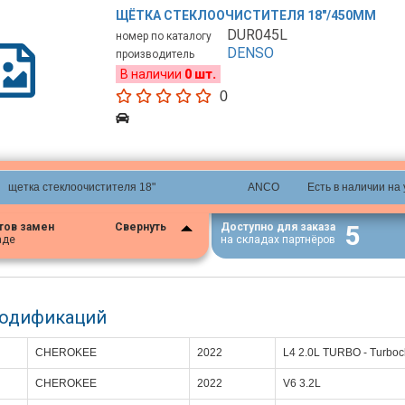
ЩЁТКА СТЕКЛООЧИСТИТЕЛЯ 18"/450ММ
DUR045L
номер по каталогу
DENSO
производитель
В наличии
0 шт.
0
щетка стеклоочистителя 18"
ANCO
Есть в наличии на
5
тов замен
Свернуть
Доступно для заказа
аде
на складах партнёров
модификаций
CHEROKEE
2022
L4 2.0L TURBO - Turbo
CHEROKEE
2022
V6 3.2L