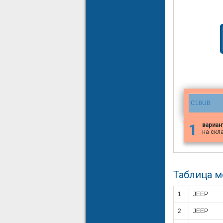
C18UB
1
вариан
на скл
Таблица 
1
JEEP
2
JEEP