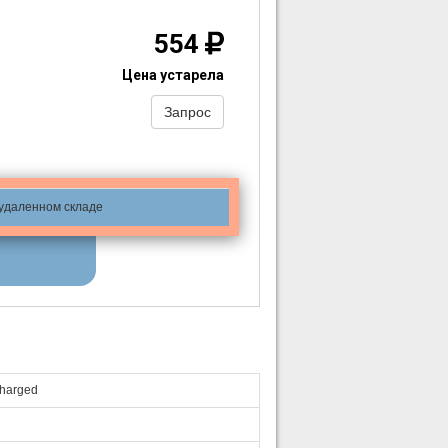
554
Цена устарела
Запрос
 удаленном складе
charged