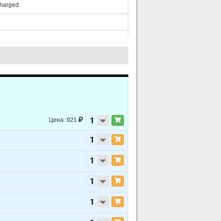
charged
charged
charged
Цена: 921