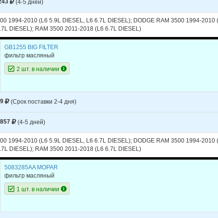
243
(4-5 дней)
CHEROKEE
2016
L4 2.4L
CHEROKEE
2016
V6 3.2L - SOHC
 1994-2010 (L6 5.9L DIESEL, L6 6.7L DIESEL); DODGE RAM 3500 1994-2010 (L
.7L DIESEL); RAM 3500 2011-2018 (L6 6.7L DIESEL)
CHEROKEE
2016
V6 3.2L - DOHC
GB1255 BIG FILTER
CHEROKEE
2015
L4 2.4L
фильтр масляный
CHEROKEE
2015
V6 3.2L
2 шт. в наличии
CHEROKEE
2014
L4 2.4L
CHEROKEE
2014
V6 3.2L - SOHC
99
(Срок поставки 2-4 дня)
CHEROKEE
2014
V6 3.2L - DOHC
857
(4-5 дней)
 1994-2010 (L6 5.9L DIESEL, L6 6.7L DIESEL); DODGE RAM 3500 1994-2010 (L
.7L DIESEL); RAM 3500 2011-2018 (L6 6.7L DIESEL)
5083285AA MOPAR
фильтр масляный
1 шт. в наличии