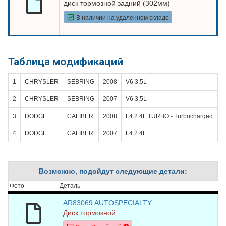
диск тормозной задний (302мм)
В наличии на удаленном складе
Таблица модификаций
1
CHRYSLER
SEBRING
2008
V6 3.5L
2
CHRYSLER
SEBRING
2007
V6 3.5L
3
DODGE
CALIBER
2008
L4 2.4L TURBO - Turbocharged
4
DODGE
CALIBER
2007
L4 2.4L
Возможно, подойдут следующие детали:
Фото
Деталь
AR83069 AUTOSPECIALTY
Диск тормозной