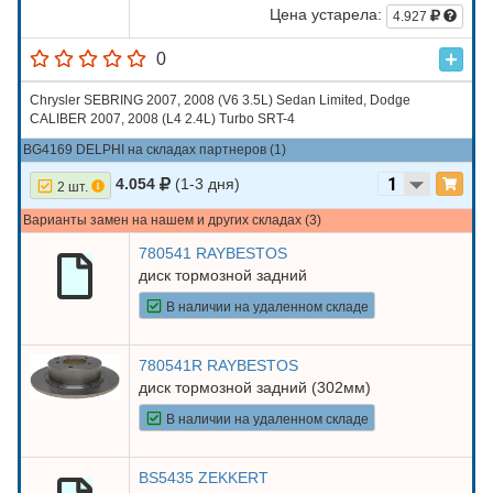
Цена устарела:
4.927
0
Chrysler SEBRING 2007, 2008 (V6 3.5L) Sedan Limited, Dodge
CALIBER 2007, 2008 (L4 2.4L) Turbo SRT-4
BG4169 DELPHI на складах партнеров (1)
4.054
(1-3 дня)
2 шт.
Варианты замен на нашем и других складах (3)
780541 RAYBESTOS
диск тормозной задний
В наличии на удаленном складе
780541R RAYBESTOS
диск тормозной задний (302мм)
В наличии на удаленном складе
BS5435 ZEKKERT