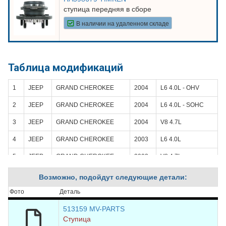
ступица передняя в сборе
В наличии на удаленном складе
Таблица модификаций
1
JEEP
GRAND CHEROKEE
2004
L6 4.0L - OHV
2
JEEP
GRAND CHEROKEE
2004
L6 4.0L - SOHC
3
JEEP
GRAND CHEROKEE
2004
V8 4.7L
4
JEEP
GRAND CHEROKEE
2003
L6 4.0L
5
JEEP
GRAND CHEROKEE
2003
V8 4.7L
6
JEEP
GRAND CHEROKEE
2002
L6 4.0L
Возможно, подойдут следующие детали:
7
JEEP
GRAND CHEROKEE
2002
V8 4.7L
Фото
Деталь
8
JEEP
GRAND CHEROKEE
2001
L6 4.0L
513159 MV-PARTS
Ступица
9
JEEP
GRAND CHEROKEE
2001
V8 4.7L