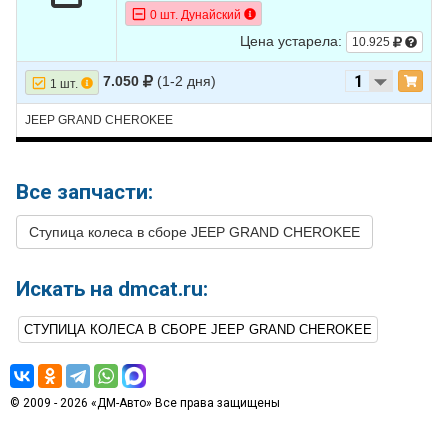
0 шт. Дунайский
10
JEEP
GRAND CHEROKEE
2000
L6 4.0L
Цена устарела:
10.925
11
JEEP
GRAND CHEROKEE
2000
V8 4.7L
7.050
(1-2 дня)
1 шт.
12
JEEP
GRAND CHEROKEE
1999
L6 4.0L
JEEP GRAND CHEROKEE
13
JEEP
GRAND CHEROKEE
1999
V8 4.7L
Все запчасти:
Ступица колеса в сборе JEEP GRAND CHEROKEE
Искать на dmcat.ru:
СТУПИЦА КОЛЕСА В СБОРЕ JEEP GRAND CHEROKEE
© 2009 - 2026 «ДМ-Авто» Все права защищены