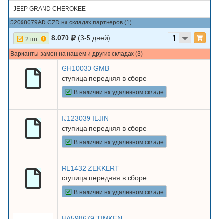
JEEP GRAND CHEROKEE
52098679AD CZD на складах партнеров (1)
8.070
(3-5 дней)
2 шт.
Варианты замен на нашем и других складах (3)
GH10030 GMB
ступица передняя в сборе
В наличии на удаленном складе
IJ123039 ILJIN
ступица передняя в сборе
В наличии на удаленном складе
RL1432 ZEKKERT
ступица передняя в сборе
В наличии на удаленном складе
HA598679 TIMKEN