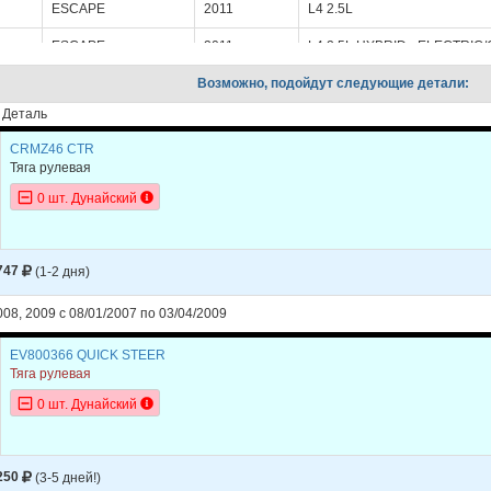
ESCAPE
2011
L4 2.5L
ESCAPE
2011
L4 2.5L HYBRID - ELECTRIC
ESCAPE
Возможно, подойдут следующие детали:
2011
V6 3.0L
Деталь
ESCAPE
2010
L4 2.5L
CRMZ46 CTR
ESCAPE
2010
L4 2.5L HYBRID - ELECTRIC
Тяга рулевая
ESCAPE
2010
V6 3.0L
0 шт. Дунайский
ESCAPE
2009
L4 2.5L
ESCAPE
2009
L4 2.5L HYBRID - ELECTRIC
747
(1-2 дня)
ESCAPE
2009
V6 3.0L
08, 2009 с 08/01/2007 по 03/04/2009
ESCAPE
2008
L4 2.3L
EV800366 QUICK STEER
Тяга рулевая
ESCAPE
2008
L4 2.3L HYBRID - ELECTRIC
0 шт. Дунайский
ESCAPE
2008
V6 3.0L
ESCAPE
2007
L4 2.3L
250
(3-5 дней!)