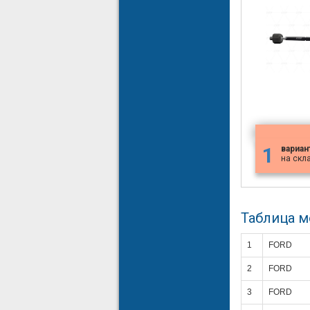
1
вариан
на скл
Таблица 
1
FORD
2
FORD
3
FORD