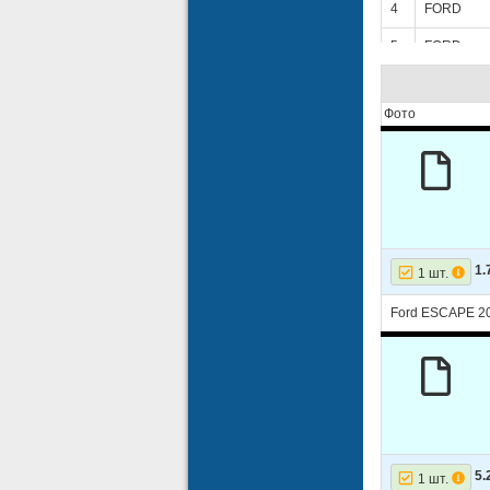
4
FORD
5
FORD
6
FORD
Фото
7
FORD
8
FORD
9
FORD
10
FORD
11
FORD
1.
1 шт.
12
FORD
Ford ESCAPE 20
13
FORD
14
FORD
15
FORD
16
FORD
5.
1 шт.