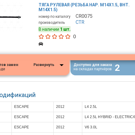
ТЯГА РУЛЕВАЯ (РЕЗЬБА НАР. М14Х1.5, ВНТ.
М14Х1.5)
CR0075
номер по каталогу
CTR
производитель
В наличии
1 шт.
0
2
тов замен
Развернуть
Доступно для заказа
аде
на складах партнёров
модификаций
ESCAPE
2012
L4 2.5L
ESCAPE
2012
L4 2.5L HYBRID - ELECTRIC
ESCAPE
2012
V6 3.0L