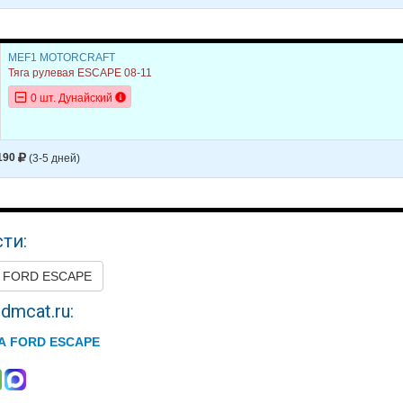
ESCAPE
2007
L4 2.3L HYBRID - ELECTRIC
ESCAPE
2007
V6 3.0L
MEF1 MOTORCRAFT
Тяга рулевая ESCAPE 08-11
0 шт. Дунайский
190
(3-5 дней)
ти:
а FORD ESCAPE
dmcat.ru:
А FORD ESCAPE