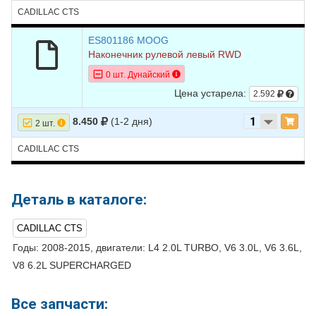
CADILLAC CTS
15
CADILLAC
CTS
2012
V6 3.6L
16
CADILLAC
CTS
2012
V8 6.2L
ES801186 MOOG
Наконечник рулевой левый RWD
17
CADILLAC
CTS
2012
V8 6.2L SUPERCHARGED -
0 шт. Дунайский
Supercharged
Цена устарела:
2.592
18
CADILLAC
CTS
2012
V8 6.2L SUPERCHARGED -
Supercharged
8.450
(1-2 дня)
2 шт.
19
CADILLAC
CTS
2011
V6 3.0L
CADILLAC CTS
20
CADILLAC
CTS
2011
V6 3.6L
21
CADILLAC
CTS
2011
V8 6.2L SUPERCHARGED -
Supercharged
Деталь в каталоге:
22
CADILLAC
CTS
2010
V6 3.0L
CADILLAC CTS
23
CADILLAC
CTS
2010
V6 3.6L
Годы: 2008-2015, двигатели: L4 2.0L TURBO, V6 3.0L, V6 3.6L,
V8 6.2L SUPERCHARGED
24
CADILLAC
CTS
2010
V8 6.2L SUPERCHARGED -
Supercharged
Все запчасти:
25
CADILLAC
CTS
2009
V6 3.6L