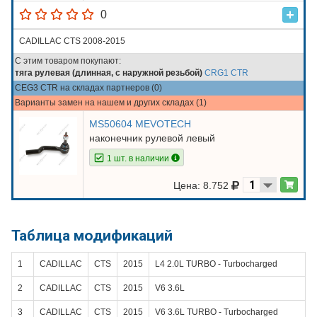
0
CADILLAC CTS 2008-2015
С этим товаром покупают:
тяга рулевая (длинная, с наружной резьбой)
CRG1 CTR
CEG3 CTR на складах партнеров (0)
Варианты замен на нашем и других складах (1)
MS50604 MEVOTECH
наконечник рулевой левый
1 шт. в наличии
Цена: 8.752
Таблица модификаций
1
CADILLAC
CTS
2015
L4 2.0L TURBO - Turbocharged
2
CADILLAC
CTS
2015
V6 3.6L
3
CADILLAC
CTS
2015
V6 3.6L TURBO - Turbocharged