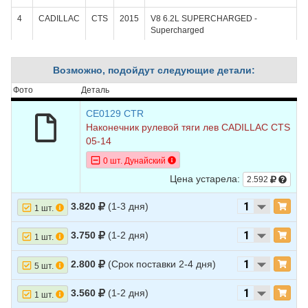
4
CADILLAC
CTS
2015
V8 6.2L SUPERCHARGED -
Supercharged
5
CADILLAC
CTS
2014
L4 2.0L TURBO - Turbocharged
Возможно, подойдут следующие детали:
6
CADILLAC
CTS
2014
V6 3.0L
Фото
Деталь
7
CADILLAC
CTS
2014
V6 3.6L
CE0129 CTR
8
CADILLAC
CTS
2014
V6 3.6L TURBO - Turbocharged
Наконечник рулевой тяги лев CADILLAC CTS
05-14
9
CADILLAC
CTS
2014
V8 6.2L SUPERCHARGED -
Supercharged
0 шт. Дунайский
Цена устарела:
2.592
10
CADILLAC
CTS
2014
V8 6.2L SUPERCHARGED -
Supercharged
3.820
(1-3 дня)
1 шт.
11
CADILLAC
CTS
2013
V6 3.0L
3.750
(1-2 дня)
1 шт.
12
CADILLAC
CTS
2013
V6 3.6L
2.800
(Срок поставки 2-4 дня)
13
CADILLAC
CTS
2013
V8 6.2L SUPERCHARGED -
5 шт.
Supercharged
3.560
(1-2 дня)
1 шт.
14
CADILLAC
CTS
2012
V6 3.0L