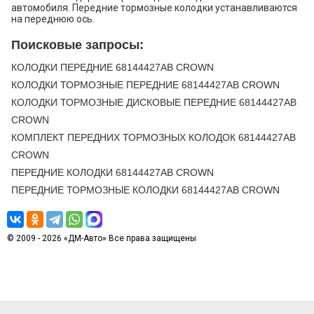
автомобиля. Передние тормозные колодки устанавливаются
SUPERCHARGED -
на переднюю ось.
Supercharged
Поисковые запросы:
20
CHEVROLET
CAMARO
2014
V8 6.2L
КОЛОДКИ ПЕРЕДНИЕ 68144427AB CROWN
21
CHEVROLET
CAMARO
2014
V8 6.2L
SUPERCHARGED -
КОЛОДКИ ТОРМОЗНЫЕ ПЕРЕДНИЕ 68144427AB CROWN
Supercharged
КОЛОДКИ ТОРМОЗНЫЕ ДИСКОВЫЕ ПЕРЕДНИЕ 68144427AB
22
CHEVROLET
CAMARO
2013
V8 6.2L
CROWN
КОМПЛЕКТ ПЕРЕДНИХ ТОРМОЗНЫХ КОЛОДОК 68144427AB
23
CHEVROLET
CAMARO
2013
V8 6.2L
CROWN
SUPERCHARGED -
Supercharged
ПЕРЕДНИЕ КОЛОДКИ 68144427AB CROWN
ПЕРЕДНИЕ ТОРМОЗНЫЕ КОЛОДКИ 68144427AB CROWN
24
CHEVROLET
CAMARO
2012
V8 6.2L
25
CHEVROLET
CAMARO
2012
V8 6.2L
SUPERCHARGED -
Supercharged
© 2009 - 2026 «ДМ-Авто» Все права защищены
26
CHEVROLET
CAMARO
2011
V8 6.2L
27
CHEVROLET
CAMARO
2010
V8 6.2L
28
JEEP
GRAND
2015
V6 3.0L DIESEL -