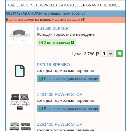
CADILLAC CTS , CHEVROLET CAMARO , JEEP GRAND CHEROKEE
68144427AB CROWN на складах партнеров (0)
Варианты замен на нашем и других складах (4)
BS1580 ZEKKERT
Колодки тормозные передние
2 шт. в наличии
Цена: 2.786
P37018 BREMBO
колодки тормозные передние
В наличии на удаленном складе
Z231405 POWER STOP
колодки тормозные передние
В наличии на удаленном складе
Z261405 POWER STOP
колодки тормозные передние