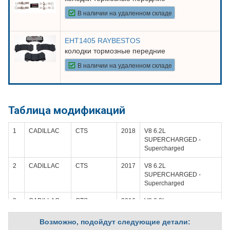
В наличии на удаленном складе
EHT1405 RAYBESTOS
колодки тормозные передние
В наличии на удаленном складе
Таблица модификаций
1
CADILLAC
CTS
2018
V8 6.2L
SUPERCHARGED -
Supercharged
2
CADILLAC
CTS
2017
V8 6.2L
SUPERCHARGED -
Supercharged
3
CADILLAC
CTS
2016
V8 6.2L
SUPERCHARGED -
Supercharged
Возможно, подойдут следующие детали: