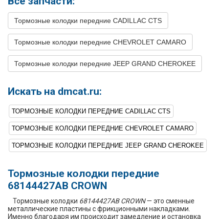
Все запчасти:
Supercharged
11
CADILLAC
CTS
2010
V8 6.2L
Тормозные колодки передние CADILLAC CTS
SUPERCHARGED -
Supercharged
Тормозные колодки передние CHEVROLET CAMARO
12
CADILLAC
CTS
2009
V8 6.2L
SUPERCHARGED -
Тормозные колодки передние JEEP GRAND CHEROKEE
Supercharged
13
CHEVROLET
CAMARO
2018
V8 6.2L
Искать на dmcat.ru:
14
CHEVROLET
CAMARO
2018
V8 6.2L
SUPERCHARGED -
ТОРМОЗНЫЕ КОЛОДКИ ПЕРЕДНИЕ CADILLAC CTS
Supercharged
ТОРМОЗНЫЕ КОЛОДКИ ПЕРЕДНИЕ CHEVROLET CAMARO
15
CHEVROLET
CAMARO
2017
V8 6.2L
ТОРМОЗНЫЕ КОЛОДКИ ПЕРЕДНИЕ JEEP GRAND CHEROKEE
16
CHEVROLET
CAMARO
2017
V8 6.2L
SUPERCHARGED -
Supercharged
Тормозные колодки передние
68144427AB CROWN
17
CHEVROLET
CAMARO
2016
V8 6.2L
Тормозные колодки
68144427AB CROWN
— это сменные
18
CHEVROLET
CAMARO
2015
V8 6.2L
металлические пластины с фрикционными накладками.
Именно благодаря им происходит замедление и остановка
19
CHEVROLET
CAMARO
2015
V8 6.2L