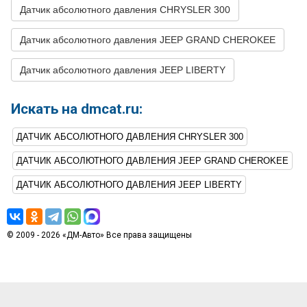
CHEROKEE
Turbocharged
Датчик абсолютного давления CHRYSLER 300
13
JEEP
GRAND
2009
V6 3.7L
CHEROKEE
Датчик абсолютного давления JEEP GRAND CHEROKEE
14
JEEP
GRAND
2009
V8 4.7L
Датчик абсолютного давления JEEP LIBERTY
CHEROKEE
15
JEEP
GRAND
2009
V8 5.7L
Искать на dmcat.ru:
CHEROKEE
16
JEEP
GRAND
2009
V8 6.1L
ДАТЧИК АБСОЛЮТНОГО ДАВЛЕНИЯ CHRYSLER 300
CHEROKEE
ДАТЧИК АБСОЛЮТНОГО ДАВЛЕНИЯ JEEP GRAND CHEROKEE
17
JEEP
GRAND
2008
V6 3.0L DIESEL -
CHEROKEE
Turbocharged
ДАТЧИК АБСОЛЮТНОГО ДАВЛЕНИЯ JEEP LIBERTY
18
JEEP
GRAND
2008
V6 3.7L
CHEROKEE
19
JEEP
GRAND
2008
V8 4.7L
© 2009 - 2026 «ДМ-Авто» Все права защищены
CHEROKEE
20
JEEP
GRAND
2008
V8 5.7L
CHEROKEE
21
JEEP
GRAND
2008
V8 6.1L