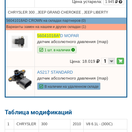
Цена устарела:
1.945
CHRYSLER 300 , JEEP GRAND CHEROKEE , JEEP LIBERTY
56041018AD CROWN на складах партнеров (0)
Варианты замен на нашем и других складах (1)
56041018A*
D MOPAR
датчик абсолютного давления (map)
1 шт. в наличии
Цена: 18.019
AS217 STANDARD
датчик абсолютного давления (map)
В наличии на удаленном складе
Таблица модификаций
1
CHRYSLER
300
2010
V8 6.1L - (300С)