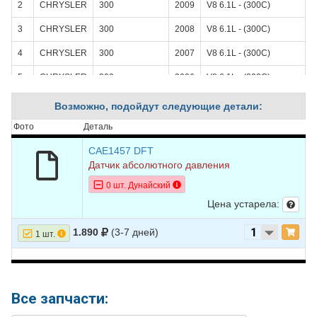
2
CHRYSLER
300
2009
V8 6.1L - (300С)
3
CHRYSLER
300
2008
V8 6.1L - (300С)
4
CHRYSLER
300
2007
V8 6.1L - (300С)
5
CHRYSLER
300
2006
V8 6.1L - (300С)
6
CHRYSLER
300
2005
V8 6.1L - (300С)
Возможно, подойдут следующие детали:
7
JEEP
GRAND
2010
V6 3.0L DIESEL -
Фото
Деталь
CHEROKEE
Turbocharged
CAE1457 DFT
8
JEEP
GRAND
2010
V6 3.7L
Датчик абсолютного давления
CHEROKEE
0 шт. Дунайский
9
JEEP
GRAND
2010
V8 4.7L
Цена устарела:
CHEROKEE
1.890
(3-7 дней)
10
JEEP
GRAND
2010
V8 5.7L
1 шт.
CHEROKEE
11
JEEP
GRAND
2010
V8 6.1L
CHEROKEE
Все запчасти:
12
JEEP
GRAND
2009
V6 3.0L DIESEL -