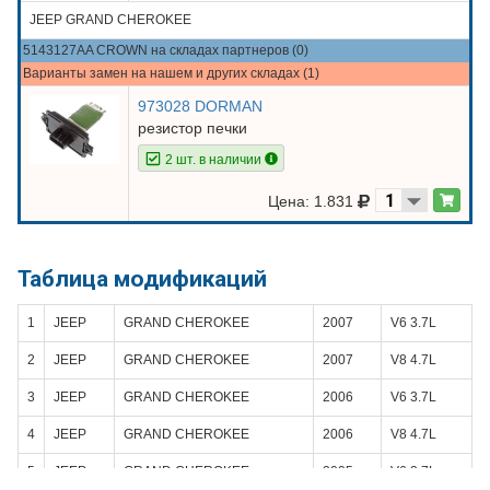
JEEP GRAND CHEROKEE
5143127AA CROWN на складах партнеров (0)
Варианты замен на нашем и других складах (1)
973028 DORMAN
резистор печки
2 шт. в наличии
Цена: 1.831
Таблица модификаций
1
JEEP
GRAND CHEROKEE
2007
V6 3.7L
2
JEEP
GRAND CHEROKEE
2007
V8 4.7L
3
JEEP
GRAND CHEROKEE
2006
V6 3.7L
4
JEEP
GRAND CHEROKEE
2006
V8 4.7L
5
JEEP
GRAND CHEROKEE
2005
V6 3.7L