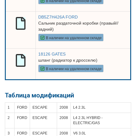
В наличии на удаленном складе
DB5Z7H426A FORD
Сальник раздаточной коробки (правый//
задний)
В наличии на удаленном складе
18126 GATES
шланг (радиатор к дросселю)
В наличии на удаленном складе
Таблица модификаций
1
FORD
ESCAPE
2008
L4 2.3L
2
FORD
ESCAPE
2008
L4 2.3L HYBRID -
ELECTRIC/GAS
3
FORD
ESCAPE
2008
V6 3.0L