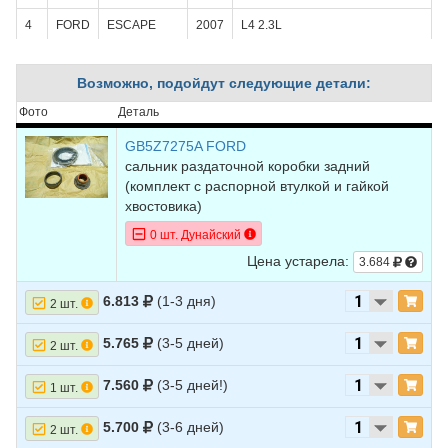
4
FORD
ESCAPE
2007
L4 2.3L
5
FORD
ESCAPE
2007
L4 2.3L HYBRID -
ELECTRIC/GAS
Возможно, подойдут следующие детали:
6
FORD
ESCAPE
2007
V6 3.0L
Фото
Деталь
7
FORD
ESCAPE
2006
L4 2.3L
GB5Z7275A FORD
сальник раздаточной коробки задний
8
FORD
ESCAPE
2006
L4 2.3L HYBRID -
(комплект с распорной втулкой и гайкой
ELECTRIC/GAS
хвостовика)
9
FORD
ESCAPE
2006
V6 3.0L
0 шт. Дунайский
Цена устарела:
3.684
10
FORD
ESCAPE
2005
L4 2.3L
11
FORD
ESCAPE
2005
L4 2.3L HYBRID -
6.813
(1-3 дня)
2 шт.
ELECTRIC/GAS
5.765
(3-5 дней)
2 шт.
12
FORD
ESCAPE
2005
V6 3.0L
13
FORD
ESCAPE
2004
L4 2.0L
7.560
(3-5 дней!)
1 шт.
14
FORD
ESCAPE
2004
V6 3.0L
5.700
(3-6 дней)
2 шт.