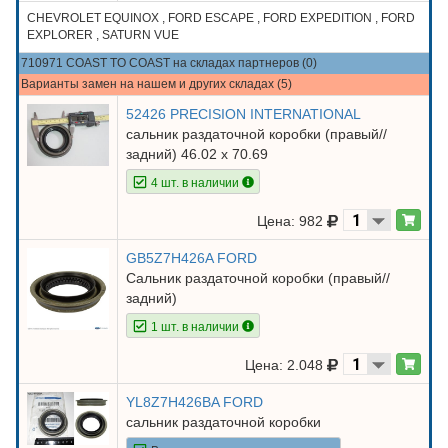
CHEVROLET EQUINOX , FORD ESCAPE , FORD EXPEDITION , FORD
EXPLORER , SATURN VUE
710971 COAST TO COAST на складах партнеров (0)
Варианты замен на нашем и других складах (5)
52426 PRECISION INTERNATIONAL
сальник раздаточной коробки (правый//
задний) 46.02 х 70.69
4 шт. в наличии
Цена: 982
GB5Z7H426A FORD
Сальник раздаточной коробки (правый//
задний)
1 шт. в наличии
Цена: 2.048
YL8Z7H426BA FORD
сальник раздаточной коробки