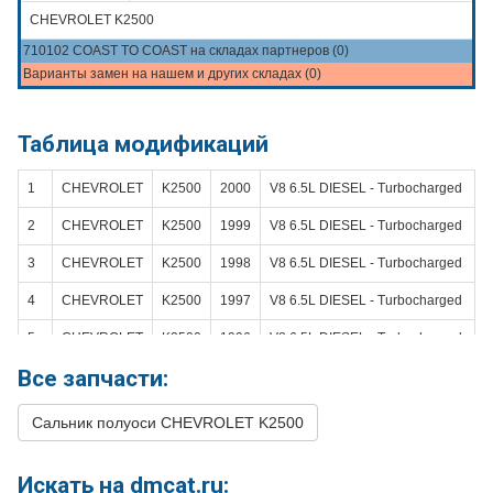
CHEVROLET K2500
710102 COAST TO COAST на складах партнеров (0)
Варианты замен на нашем и других складах (0)
Таблица модификаций
1
CHEVROLET
K2500
2000
V8 6.5L DIESEL - Turbocharged
2
CHEVROLET
K2500
1999
V8 6.5L DIESEL - Turbocharged
3
CHEVROLET
K2500
1998
V8 6.5L DIESEL - Turbocharged
4
CHEVROLET
K2500
1997
V8 6.5L DIESEL - Turbocharged
5
CHEVROLET
K2500
1996
V8 6.5L DIESEL - Turbocharged
Все запчасти:
6
CHEVROLET
K2500
1995
V8 6.5L DIESEL
7
CHEVROLET
K2500
1995
V8 6.5L DIESEL - Turbocharged
Сальник полуоси CHEVROLET K2500
8
CHEVROLET
K2500
1994
V8 6.5L DIESEL - Turbocharged
Искать на dmcat.ru:
9
CHEVROLET
K2500
1994
V8 6.5L DIESEL