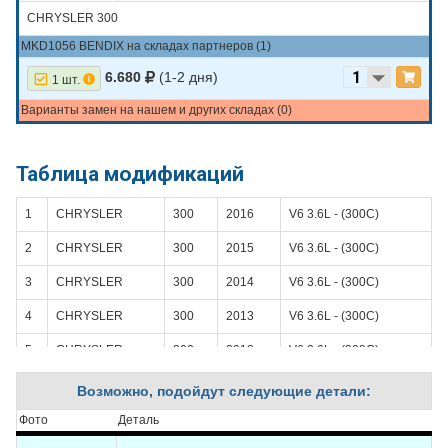
CHRYSLER 300
MKD1056 BENDIX на складах партнеров (1)
6.680
(1-2 дня)
1 шт.
Варианты замен на нашем и других складах (0)
Таблица модификаций
1
CHRYSLER
300
2016
V6 3.6L - (300С)
2
CHRYSLER
300
2015
V6 3.6L - (300С)
3
CHRYSLER
300
2014
V6 3.6L - (300С)
4
CHRYSLER
300
2013
V6 3.6L - (300С)
5
CHRYSLER
300
2012
V6 3.6L - (300С)
6
CHRYSLER
300
2011
V6 3.6L - (300С)
Возможно, подойдут следующие детали:
7
CHRYSLER
300
2010
V6 2.7L - (300С)
Фото
Деталь