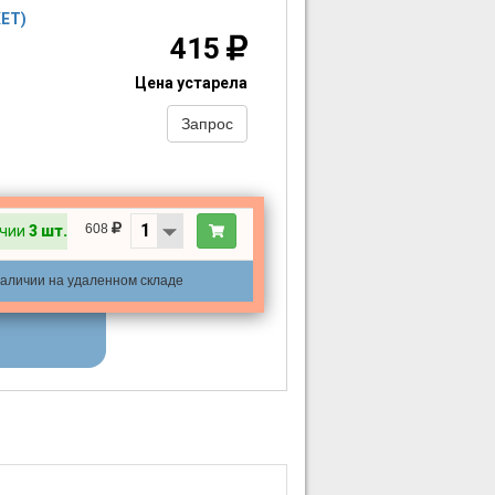
ЕТ)
415
Цена устарела
Запрос
608
ичии
3 шт.
наличии на удаленном складе