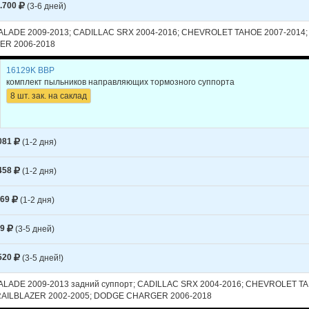
.700
(3-6 дней)
R
300
2006
V8 5.7L - (300С)
LADE 2009-2013; CADILLAC SRX 2004-2016; CHEVROLET TAHOE 2007-2014;
R
300
2006
V8 6.1L - (300С)
R 2006-2018
R
300
2005
V6 2.7L - (300С)
16129K BBP
R
комплект пыльников направляющих тормозного суппорта
300
2005
V6 3.5L - (300С)
8 шт. зак. на саклад
R
300
2005
V8 5.7L - (300С)
R
300
2005
V8 6.1L - (300С)
081
(1-2 дня)
CALIBER
2008
L4 1.8L
458
(1-2 дня)
CALIBER
2008
L4 2.0L
CALIBER
2008
L4 2.4L
769
(1-2 дня)
CALIBER
2008
L4 2.4L TURBO - Tu
69
(3-5 дней)
520
(3-5 дней!)
LADE 2009-2013 задний суппорт; CADILLAC SRX 2004-2016; CHEVROLET TAH
AILBLAZER 2002-2005; DODGE CHARGER 2006-2018