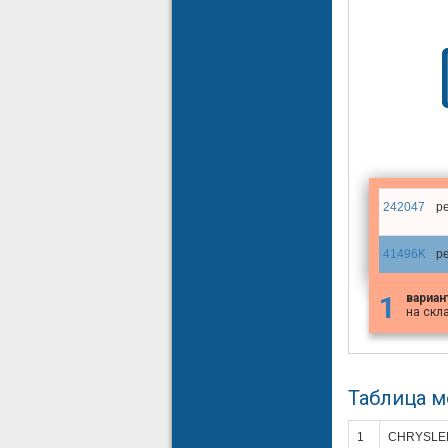
242047
р
41496K
р
1
вариан
на скл
Таблица 
1
CHRYSLE