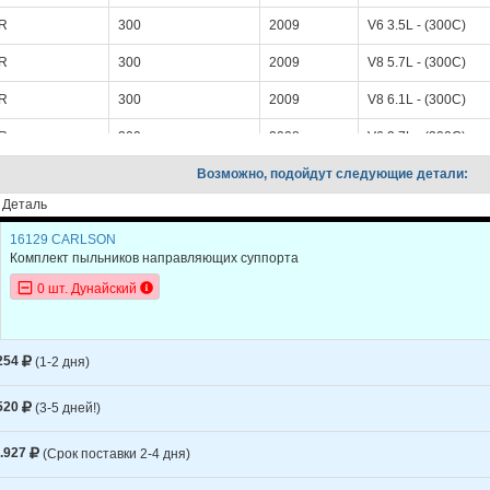
R
300
2009
V6 3.5L - (300С)
R
300
2009
V8 5.7L - (300С)
R
300
2009
V8 6.1L - (300С)
R
300
2008
V6 2.7L - (300С)
R
300
Возможно, подойдут следующие детали:
2008
V6 3.5L - (300С)
Деталь
R
300
2008
V8 5.7L - (300С)
16129 CARLSON
R
300
2008
V8 6.1L - (300С)
Комплект пыльников направляющих суппорта
R
300
2007
V6 2.7L - (300С)
0 шт. Дунайский
R
300
2007
V6 3.5L - (300С)
R
300
2007
V8 5.7L - (300С)
254
(1-2 дня)
R
300
2007
V8 6.1L - (300С)
520
(3-5 дней!)
R
300
2006
V6 2.7L - (300С)
.927
(Срок поставки 2-4 дня)
R
300
2006
V6 3.5L - (300С)