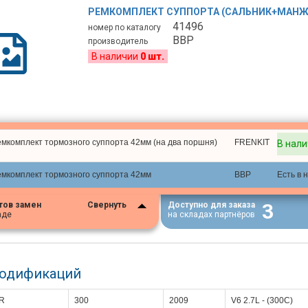
РЕМКОМПЛЕКТ СУППОРТА (САЛЬНИК+МАНЖ
41496
номер по каталогу
BBP
производитель
В наличии
0 шт.
емкомплект тормозного суппорта 42мм (на два поршня)
FRENKIT
В нал
емкомплект тормозного суппорта 42мм
BBP
Есть в 
3
тов замен
Свернуть
Доступно для заказа
аде
на складах партнёров
модификаций
R
300
2009
V6 2.7L - (300С)