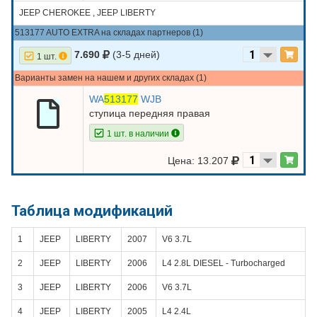
JEEP CHEROKEE , JEEP LIBERTY
513177 AUTO EXTRA на складах партнеров (1)
7.690
(3-5 дней)
1 шт.
Варианты замен на нашем и других складах (1)
WA
513177
WJB
ступица передняя правая
1 шт. в наличии
Цена: 13.207
Таблица модификаций
1
JEEP
LIBERTY
2007
V6 3.7L
2
JEEP
LIBERTY
2006
L4 2.8L DIESEL - Turbocharged
3
JEEP
LIBERTY
2006
V6 3.7L
4
JEEP
LIBERTY
2005
L4 2.4L