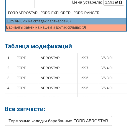
Цена устарела:
2.591
FORD AEROSTAR , FORD EXPLORER , FORD RANGER
1125 AP/LPR на складах партнеров (0)
Варианты замен на нашем и других складах (0)
Таблица модификаций
1
FORD
AEROSTAR
1997
V6 3.0L
2
FORD
AEROSTAR
1997
V6 4.0L
3
FORD
AEROSTAR
1996
V6 3.0L
4
FORD
AEROSTAR
1996
V6 4.0L
5
FORD
AEROSTAR
1995
V6 3.0L
Все запчасти:
6
FORD
AEROSTAR
1995
V6 4.0L
7
FORD
AEROSTAR
1994
V6 3.0L
Тормозные колодки барабанные FORD AEROSTAR
8
FORD
AEROSTAR
1994
V6 4.0L