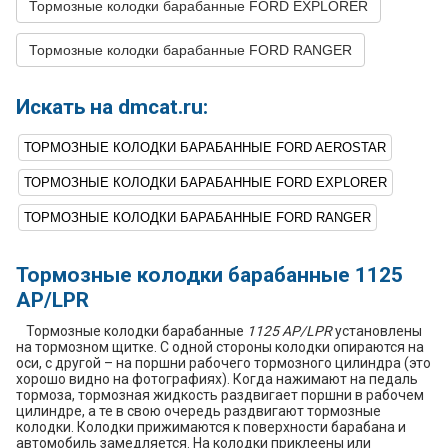
Тормозные колодки барабанные FORD EXPLORER
9
FORD
AEROSTAR
1993
V6 3.0L
Тормозные колодки барабанные FORD RANGER
10
FORD
AEROSTAR
1993
V6 4.0L
11
FORD
AEROSTAR
1992
V6 3.0L
Искать на dmcat.ru:
12
FORD
AEROSTAR
1992
V6 4.0L
ТОРМОЗНЫЕ КОЛОДКИ БАРАБАННЫЕ FORD AEROSTAR
13
FORD
AEROSTAR
1991
V6 3.0L
ТОРМОЗНЫЕ КОЛОДКИ БАРАБАННЫЕ FORD EXPLORER
14
FORD
AEROSTAR
1991
V6 4.0L
ТОРМОЗНЫЕ КОЛОДКИ БАРАБАННЫЕ FORD RANGER
15
FORD
AEROSTAR
1990
V6 3.0L
16
FORD
AEROSTAR
1990
V6 4.0L
Тормозные колодки барабанные 1125
17
FORD
AEROSTAR
1989
V6 3.0L
AP/LPR
18
FORD
AEROSTAR
1988
V6 3.0L
Тормозные колодки барабанные
1125 AP/LPR
установлены
на тормозном щитке. С одной стороны колодки опираются на
19
FORD
AEROSTAR
1987
L4 2.3L
оси, с другой – на поршни рабочего тормозного цилиндра (это
хорошо видно на фотографиях). Когда нажимают на педаль
тормоза, тормозная жидкость раздвигает поршни в рабочем
20
FORD
AEROSTAR
1987
V6 3.0L
цилиндре, а те в свою очередь раздвигают тормозные
колодки. Колодки прижимаются к поверхности барабана и
21
FORD
EXPLORER
1994
V6 4.0L
автомобиль замедляется. На колодки приклеены или