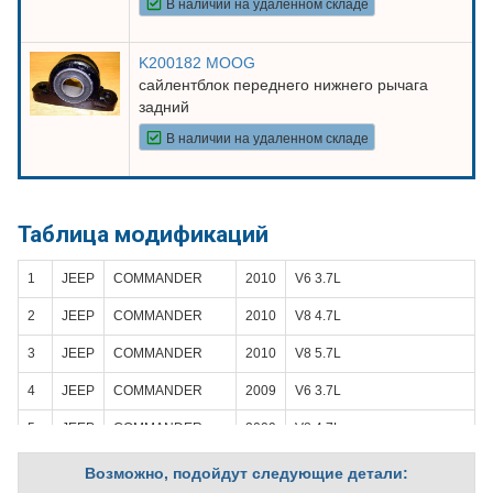
В наличии на удаленном складе
K200182 MOOG
сайлентблок переднего нижнего рычага
задний
В наличии на удаленном складе
Таблица модификаций
1
JEEP
COMMANDER
2010
V6 3.7L
2
JEEP
COMMANDER
2010
V8 4.7L
3
JEEP
COMMANDER
2010
V8 5.7L
4
JEEP
COMMANDER
2009
V6 3.7L
5
JEEP
COMMANDER
2009
V8 4.7L
6
JEEP
COMMANDER
2009
V8 5.7L
Возможно, подойдут следующие детали: