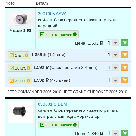
7
JEEP
COMMANDER
2008
V6 3.7L
Фото
Деталь
8
JEEP
COMMANDER
2008
V8 4.7L
2001005 ASVA
сайлентблок переднего нижнего рычага
9
JEEP
COMMANDER
2008
V8 5.7L
передний
+ ещё 1
10
JEEP
COMMANDER
2007
V6 3.7L
2 шт. в наличии
Цена: 1.592
11
JEEP
COMMANDER
2007
V8 4.7L
12
JEEP
COMMANDER
2007
V8 5.7L
1.859
(1-2 дня)
1 шт.
13
JEEP
COMMANDER
2006
V6 3.7L
1.592
(Срок поставки 2-4 дня)
10 шт.
14
JEEP
COMMANDER
2006
V8 4.7L
1.592
(4-5 дней)
23 шт.
15
JEEP
COMMANDER
2006
V8 5.7L
JEEP COMMANDER 2006-2010; JEEP GRAND CHEROKEE 2005-2010
16
JEEP
GRAND
2010
V6 3.0L DIESEL -
CHEROKEE
Turbocharged
893601 SIDEM
сайлентблок переднего нижнего рычага
17
JEEP
GRAND
2010
V6 3.7L
центральный под амортизатор
CHEROKEE
2 шт. в наличии
18
JEEP
GRAND
2010
V8 4.7L
CHEROKEE
Цена: 1.340