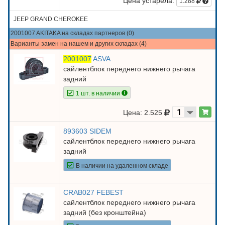
Цена устарела:
1.288
JEEP GRAND CHEROKEE
2001007 AKITAKA на складах партнеров (0)
Варианты замен на нашем и других складах (4)
2001007
ASVA
сайлентблок переднего нижнего рычага
задний
1 шт. в наличии
Цена: 2.525
893603 SIDEM
сайлентблок переднего нижнего рычага
задний
В наличии на удаленном складе
CRAB027 FEBEST
сайлентблок переднего нижнего рычага
задний (без кронштейна)