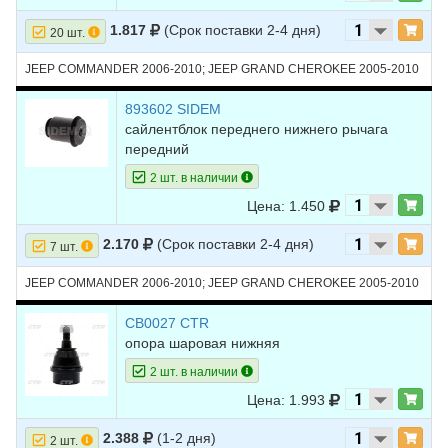
19
JEEP
GRAND
2010
V8 5.7L
1.817
(Срок поставки 2-4 дня)
20 шт.
CHEROKEE
JEEP COMMANDER 2006-2010; JEEP GRAND CHEROKEE 2005-2010
20
JEEP
GRAND
2010
V8 6.1L
CHEROKEE
893602 SIDEM
21
JEEP
GRAND
2009
V6 3.0L DIESEL -
сайлентблок переднего нижнего рычага
CHEROKEE
Turbocharged
передний
22
JEEP
GRAND
2009
V6 3.7L
2 шт. в наличии
CHEROKEE
Цена: 1.450
23
JEEP
GRAND
2009
V8 4.7L
CHEROKEE
2.170
(Срок поставки 2-4 дня)
7 шт.
24
JEEP
GRAND
2009
V8 5.7L
JEEP COMMANDER 2006-2010; JEEP GRAND CHEROKEE 2005-2010
CHEROKEE
CB0027 CTR
25
JEEP
GRAND
2009
V8 6.1L
опора шаровая нижняя
CHEROKEE
2 шт. в наличии
26
JEEP
GRAND
2008
V6 3.0L DIESEL -
CHEROKEE
Turbocharged
Цена: 1.993
27
JEEP
GRAND
2008
V6 3.7L
2.388
(1-2 дня)
2 шт.
CHEROKEE