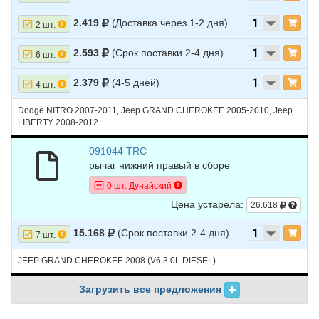
28
JEEP
GRAND
2008
V8 4.7L
2.419
(Доставка через 1-2 дня)
2 шт.
CHEROKEE
2.593
(Срок поставки 2-4 дня)
6 шт.
29
JEEP
GRAND
2008
V8 5.7L
CHEROKEE
2.379
(4-5 дней)
4 шт.
30
JEEP
GRAND
2008
V8 6.1L
CHEROKEE
Dodge NITRO 2007-2011, Jeep GRAND CHEROKEE 2005-2010, Jeep
LIBERTY 2008-2012
31
JEEP
GRAND
2007
V6 3.0L DIESEL -
CHEROKEE
Turbocharged
091044 TRC
рычаг нижний правый в сборе
32
JEEP
GRAND
2007
V6 3.7L
CHEROKEE
0 шт. Дунайский
Цена устарела:
33
JEEP
GRAND
2007
V8 4.7L
26.618
CHEROKEE
15.168
(Срок поставки 2-4 дня)
7 шт.
34
JEEP
GRAND
2007
V8 5.7L
CHEROKEE
JEEP GRAND CHEROKEE 2008 (V6 3.0L DIESEL)
35
JEEP
GRAND
2007
V8 6.1L
CHEROKEE
Загрузить все предложения
36
JEEP
GRAND
2006
V6 3.7L