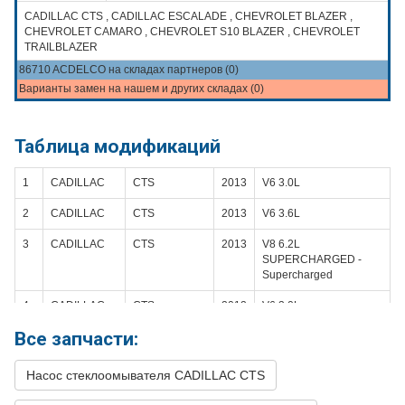
CADILLAC CTS , CADILLAC ESCALADE , CHEVROLET BLAZER ,
CHEVROLET CAMARO , CHEVROLET S10 BLAZER , CHEVROLET
TRAILBLAZER
86710 ACDELCO на складах партнеров (0)
Варианты замен на нашем и других складах (0)
Таблица модификаций
1
CADILLAC
CTS
2013
V6 3.0L
2
CADILLAC
CTS
2013
V6 3.6L
3
CADILLAC
CTS
2013
V8 6.2L
SUPERCHARGED -
Supercharged
4
CADILLAC
CTS
2012
V6 3.0L
Все запчасти:
5
CADILLAC
CTS
2012
V6 3.6L
6
CADILLAC
CTS
2012
V8 6.2L
Насос стеклоомывателя CADILLAC CTS
SUPERCHARGED -
Supercharged