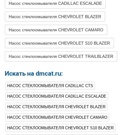
Насос стеклоомывателя CADILLAC ESCALADE
7
CADILLAC
CTS
2012
V8 6.2L
SUPERCHARGED -
Насос стеклоомывателя CHEVROLET BLAZER
Supercharged
8
CADILLAC
CTS
2011
V6 3.0L
Насос стеклоомывателя CHEVROLET CAMARO
9
CADILLAC
CTS
2011
V6 3.6L
Насос стеклоомывателя CHEVROLET S10 BLAZER
10
CADILLAC
CTS
2011
V8 6.2L
SUPERCHARGED -
Насос стеклоомывателя CHEVROLET TRAILBLAZER
Supercharged
11
CADILLAC
CTS
2010
V6 3.0L
Искать на dmcat.ru:
12
CADILLAC
CTS
2010
V6 3.6L
НАСОС СТЕКЛООМЫВАТЕЛЯ CADILLAC CTS
13
CADILLAC
CTS
2010
V8 6.2L
SUPERCHARGED -
НАСОС СТЕКЛООМЫВАТЕЛЯ CADILLAC ESCALADE
Supercharged
НАСОС СТЕКЛООМЫВАТЕЛЯ CHEVROLET BLAZER
14
CADILLAC
CTS
2009
V6 3.6L
НАСОС СТЕКЛООМЫВАТЕЛЯ CHEVROLET CAMARO
15
CADILLAC
CTS
2009
V8 6.2L
SUPERCHARGED -
НАСОС СТЕКЛООМЫВАТЕЛЯ CHEVROLET S10 BLAZER
Supercharged