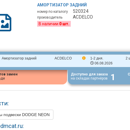
АМОРТИЗАТОР ЗАДНИЙ
520324
номер по каталогу
ACDELCO
производитель
В наличии
0 шт.
Амортизатор задний
ACDELCO
1-2 дня.
2 
06.08.2026
1
тов замен
Доступно для заказа
С
аде
на складах партнёров
ти:
ры подвески DODGE NEON
dmcat.ru: