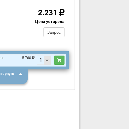
2.231
Цена устарела
Запрос
шт.
5.760
вернуть