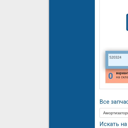
520324
0
вариан
на скл
Все запчас
Амортизато
Искать на 