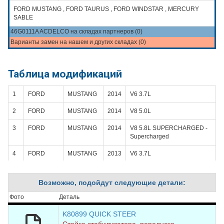
FORD MUSTANG , FORD TAURUS , FORD WINDSTAR , MERCURY
SABLE
46G0111A ACDELCO на складах партнеров (0)
Варианты замен на нашем и других складах (0)
Таблица модификаций
1
FORD
MUSTANG
2014
V6 3.7L
2
FORD
MUSTANG
2014
V8 5.0L
3
FORD
MUSTANG
2014
V8 5.8L SUPERCHARGED -
Supercharged
4
FORD
MUSTANG
2013
V6 3.7L
5
FORD
MUSTANG
2013
V8 5.0L
Возможно, подойдут следующие детали:
6
FORD
MUSTANG
2013
V8 5.8L SUPERCHARGED -
Supercharged
Фото
Деталь
7
FORD
MUSTANG
2012
V6 3.7L
K80899 QUICK STEER