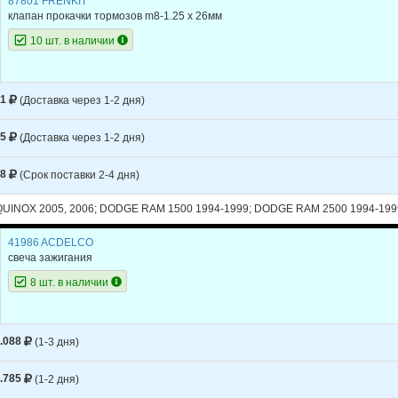
87801 FRENKIT
LET
EXPRESS 1500
клапан прокачки тормозов m8-1.25 х 26мм
LET
EXPRESS 1500
10 шт. в наличии
LET
EXPRESS 1500
LET
EXPRESS 1500
61
(Доставка через 1-2 дня)
LET
EXPRESS 1500
65
(Доставка через 1-2 дня)
LET
EXPRESS 1500
68
(Срок поставки 2-4 дня)
LET
EXPRESS 1500
INOX 2005, 2006; DODGE RAM 1500 1994-1999; DODGE RAM 2500 1994-199
LET
EXPRESS 1500
41986 ACDELCO
LET
EXPRESS 1500
свеча зажигания
LET
EXPRESS 1500
8 шт. в наличии
LET
EXPRESS 1500
LET
EXPRESS 1500
.088
(1-3 дня)
LET
EXPRESS 1500
.785
(1-2 дня)
LET
EXPRESS 1500