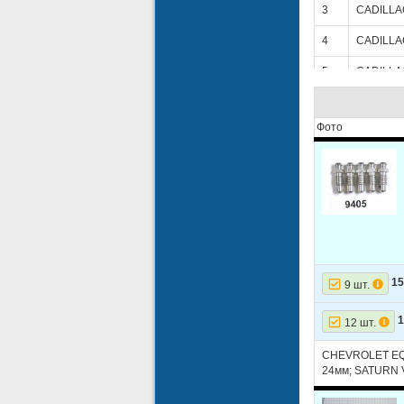
3
CADILLA
4
CADILLA
5
CADILLA
6
CADILLA
Фото
7
CADILLA
8
CADILLA
9
CADILLA
10
CADILLA
11
CADILLA
1
9 шт.
12
CADILLA
13
CADILLA
12 шт.
14
CADILLA
CHEVROLET EQU
24мм; SATURN V
15
CHEVRO