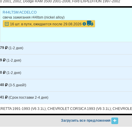
 2001, 2002, Dodge RAM 3500 2001-2008, Ford EXPEDITION 1997-2002
LET
EXPRESS 2500
R44LTSM ACDELCO
свеча зажигания r44ltsm (nickel alloy)
LET
EXPRESS 2500
16 шт. в пути, ожидается после 29.08.2026
LET
EXPRESS 2500
LET
EXPRESS 2500
779
(1-2 дня)
LET
EXPRESS 2500
LET
EXPRESS 2500
29
(1-2 дня)
LET
EXPRESS 2500
10
(1-2 дня)
LET
EXPRESS 2500
840
(3-5 дней!)
LET
EXPRESS 2500
941
(Срок поставки 2-4 дня)
LET
EXPRESS 2500
LET
EXPRESS 2500
ETTA 1991-1993 (V6 3.1L); CHEVROLET CORSICA 1993 (V6 3.1L); CHEVROLET
LET
EXPRESS 2500
Загрузить все предложения
LET
EXPRESS 2500