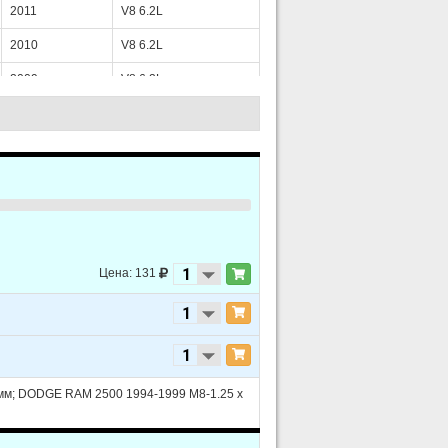
2011
V8 6.2L
2010
V8 6.2L
2009
V8 6.2L
2006
V8 6.0L
2005
V8 5.3L
2005
V8 6.0L
2004
V8 5.3L
2004
V8 6.0L
Цена: 131
2003
V8 5.3L
2003
V8 6.0L
2002
V8 5.3L
2002
V8 6.0L
мм; DODGE RAM 2500 1994-1999 M8-1.25 x
2014
V6 4.3L