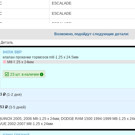
C
ESCALADE
C
ESCALADE
C
ESCALADE
C
ESCALADE
Возможно, подойдут следующие детали:
Деталь
C
ESCALADE
9405K BBP
C
ESCALADE
клапан прокачки тормозов m8-1.25 х 24.5мм
M8-1.25 x 24мм
C
ESCALADE
23 шт. в наличии
C
ESCALADE
C
ESCALADE
53
(1-2 дня)
C
ESCALADE
C
ESCALADE
153
(3-5 дней)
C
ESCALADE
INOX 2005, 2006 M8-1.25 x 24мм; DODGE RAM 1500 1994-1999 M8-1.25 x 24
UE 2002-2007 M8-1.25 x 24мм
LET
EXPRESS 1500