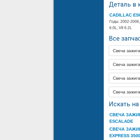
Деталь в 
56
CHEVRO
CADILLAC E
57
CHEVRO
Годы: 2002-2006,
6.0L, V8 6.2L
58
CHEVRO
Все запчас
59
CHEVRO
60
CHEVRO
Свеча зажиг
61
CHEVRO
Свеча зажи
62
CHEVRO
Свеча зажи
63
CHEVRO
64
Свеча зажи
CHEVRO
65
CHEVRO
Искать на 
66
CHEVRO
СВЕЧА ЗАЖИ
ESCALADE
67
CHEVRO
СВЕЧА ЗАЖИ
68
CHEVRO
EXPRESS 350