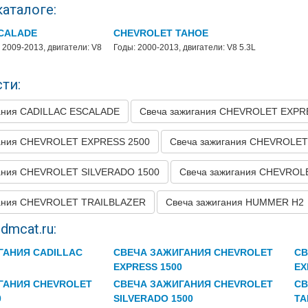
каталоге:
LET
EXPRESS 2500
SCALADE
CHEVROLET TAHOE
LET
EXPRESS 2500
 2009-2013, двигатели: V8
Годы: 2000-2013, двигатели: V8 5.3L
LET
EXPRESS 2500
ти:
LET
EXPRESS 2500
LET
EXPRESS 2500
ания CADILLAC ESCALADE
Свеча зажигания CHEVROLET EXPR
LET
EXPRESS 2500
гания CHEVROLET EXPRESS 2500
Свеча зажигания CHEVROLET
LET
EXPRESS 2500
гания CHEVROLET SILVERADO 1500
Свеча зажигания CHEVROL
LET
EXPRESS 2500
гания CHEVROLET TRAILBLAZER
LET
EXPRESS 2500
Свеча зажигания HUMMER H2
LET
EXPRESS 2500
dmcat.ru:
LET
EXPRESS 2500
ГАНИЯ CADILLAC
СВЕЧА ЗАЖИГАНИЯ CHEVROLET
СВ
EXPRESS 1500
EX
LET
EXPRESS 2500
ГАНИЯ CHEVROLET
СВЕЧА ЗАЖИГАНИЯ CHEVROLET
СВ
LET
EXPRESS 3500
0
SILVERADO 1500
TA