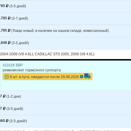
785
(3-5 дней)
LET
EXPRESS 1500
.785
(3-7 дней)
LET
EXPRESS 1500
LET
EXPRESS 1500
.785
(Товар новый, в наличии на нашем складе, комиссионный)
LET
EXPRESS 1500
.848
(3-5 дней!)
LET
EXPRESS 2500
004-2006 (V8 4.6L); CADILLAC STS 2005, 2006 (V8 4.6L)
LET
EXPRESS 2500
41162K BBP
LET
EXPRESS 2500
ремкомплект тормозного суппорта
8 шт. в пути, ожидается после 29.08.2026
LET
EXPRESS 2500
LET
EXPRESS 2500
97
(1-2 дня)
LET
EXPRESS 2500
97
(3-5 дней)
LET
EXPRESS 2500
LET
EXPRESS 2500
360
(3-5 дней!)
LET
EXPRESS 2500