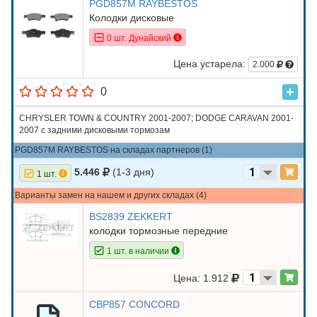
PGD857M RAYBESTOS
Колодки дисковые
0 шт. Дунайский
Цена устарела:
2.000
0
CHRYSLER TOWN & COUNTRY 2001-2007; DODGE CARAVAN 2001-
2007 с задними дисковыми тормозам
PGD857M RAYBESTOS на складах партнеров (1)
5.446
(1-3 дня)
1 шт.
Варианты замен на нашем и других складах (4)
BS2839 ZEKKERT
колодки тормозные передние
1 шт. в наличии
Цена: 1.912
CBP857 CONCORD