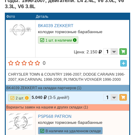
Годы: 1996-2007, двигатели: L4 2.4L, V6 3.0L, V6
3.3L, V6 3.8L
Фото
Деталь
BK4039 ZEKKERT
колодки тормозные барабанные
1 шт. в наличии
Цена: 2.150
0
CHRYSLER TOWN & COUNTRY 1996-2007; DODGE CARAVAN 1996-
2007; KIA CARNIVAL 1998-2006; PLYMOUTH VOYAGER 1996-2000
BK4039 ZEKKERT на складах партнеров (1)
5.040
(3-5 дней!)
2 шт.
Варианты замен на нашем и других складах (1)
PSP568 PATRON
колодки тормозные барабанные
В наличии на удаленном складе