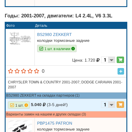
Годы: 2001-2007, двигатели: L4 2.4L, V6 3.3L
Фото
Деталь
BS2980 ZEKKERT
колодки тормозные задние
1 шт. в наличии
Цена: 1.720
0
CHRYSLER TOWN & COUNTRY 2001-2007; DODGE CARAVAN 2001-
2007
BS2980 ZEKKERT на складах партнеров (1)
5.040
(3-5 дней!)
1 шт.
Варианты замен на нашем и других складах (3)
PBP1475 PATRON
колодки тормозные задние