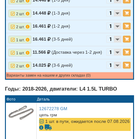
14.448
(1-3 дня)
2 шт.
14.448
(1-3 дня)
2 шт.
16.461
(1-2 дня)
2 шт.
16.461
(3-5 дней)
1 шт.
11.566
(Доставка через 1-2 дня)
1 шт.
14.025
(3-6 дней)
2 шт.
Варианты замен на нашем и других складах (0)
Годы: 2018-2026, двигатели: L4 1.5L TURBO
Фото
Деталь
12672278 GM
цепь грм
1 шт. в пути, ожидается после 07.08.2026