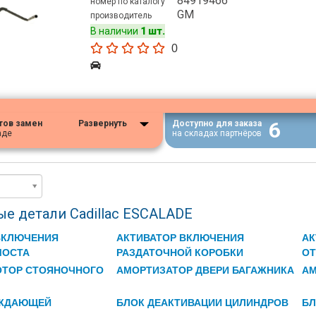
84919466
номер по каталогу
GM
производитель
В наличии
1 шт.
0
6
тов замен
Развернуть
Доступно для заказа
аде
на складах партнёров
е детали Cadillac ESCALADE
ВКЛЮЧЕНИЯ
АКТИВАТОР ВКЛЮЧЕНИЯ
АК
МОСТА
РАЗДАТОЧНОЙ КОРОБКИ
ОТ
ОТОР СТОЯНОЧНОГО
АМОРТИЗАТОР ДВЕРИ БАГАЖНИКА
А
АЖДАЮЩЕЙ
БЛОК ДЕАКТИВАЦИИ ЦИЛИНДРОВ
БЛ