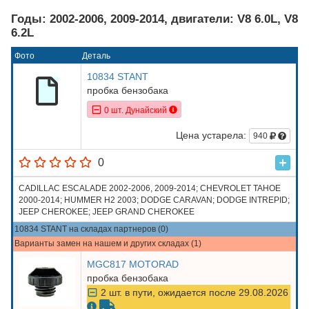
Годы: 2002-2006, 2009-2014, двигатели: V8 6.0L, V8
6.2L
Фото
Деталь
10834 STANT
пробка бензобака
0 шт. Дунайский
Цена устарела:
940
0
CADILLAC ESCALADE 2002-2006, 2009-2014; CHEVROLET TAHOE
2000-2014; HUMMER H2 2003; DODGE CARAVAN; DODGE INTREPID;
JEEP CHEROKEE; JEEP GRAND CHEROKEE
10834 STANT на складах партнеров (0)
Варианты замен на нашем и других складах (1)
MGC817 MOTORAD
пробка бензобака
2 шт. в пути, ожидается после 29.08.2026