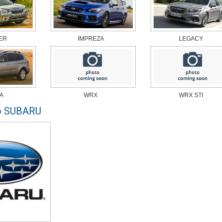
ER
IMPREZA
LEGACY
A
WRX
WRX STI
о SUBARU