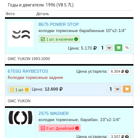
Годы и двигатели: 1996 (V8 5.7L)
Фото
Деталь
B675 POWER STOP
колодки тормозные барабанные 10"x2-1/4"
1 шт. в наличии
Цена: 5.170
%
GMC YUKON 1993-2000
675SG RAYBESTOS
Цена устарела:
6.304
Колодки тормозные задние
Цена:
12.600
1 шт.
GMC YUKON
Z675 WAGNER
колодки тормозные, барабан. 10"x2-1/4"
0 шт. Дунайский
Цена устарела:
3.507