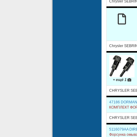
Chrysler SEBRI
Chrysler SEBRI
+ ещё 1
CHRYSLER SEB
47186 DORMA
КОМПЛЕКТ ФОР
CHRYSLER SE
5116079AA DI
Форсунка омыв