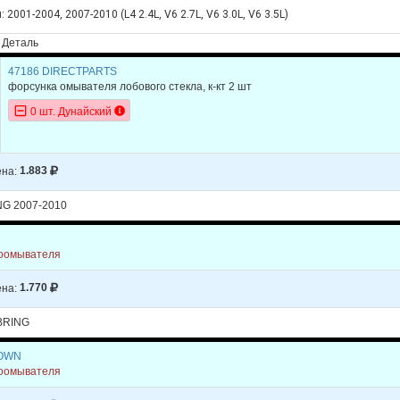
 2001-2004, 2007-2010 (L4 2.4L, V6 2.7L, V6 3.0L, V6 3.5L)
Деталь
47186 DIRECTPARTS
форсунка омывателя лобового стекла, к-кт 2 шт
0 шт. Дунайский
на:
1.883
NG 2007-2010
N
лоомывателя
на:
1.770
BRING
ROWN
лоомывателя