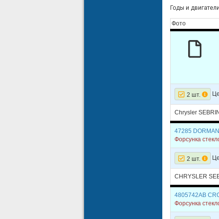
Годы и двигатели:
Фото
Це
2 шт.
Chrysler SEBRI
47285 DORMA
Форсунка стек
Це
2 шт.
CHRYSLER SE
4805742AB C
Форсунка стек