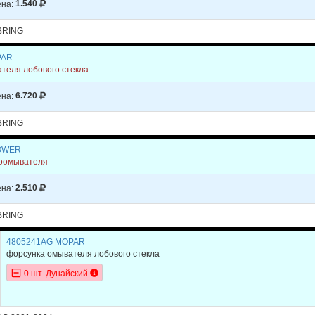
на:
1.540
BRING
PAR
теля лобового стекла
на:
6.720
BRING
OWER
лоомывателя
на:
2.510
BRING
4805241AG MOPAR
форсунка омывателя лобового стекла
0 шт. Дунайский