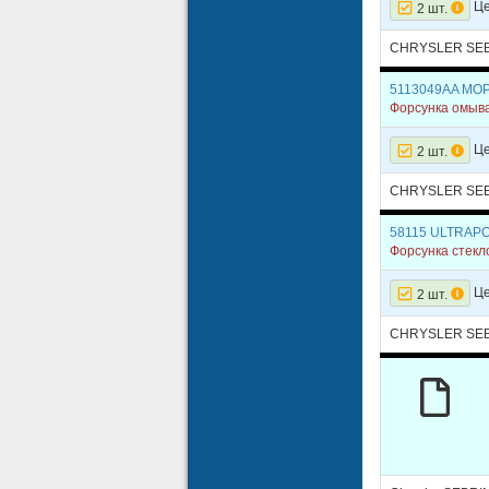
Це
2 шт.
CHRYSLER SE
5113049AA MO
Форсунка омыва
Це
2 шт.
CHRYSLER SE
58115 ULTRAP
Форсунка стек
Це
2 шт.
CHRYSLER SE