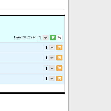
Цена: 31.722
%