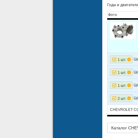
Годы и двигатели
Фото
Це
1 шт.
Це
1 шт.
Це
1 шт.
Це
2 шт.
CHEVROLET COL
Каталог CH