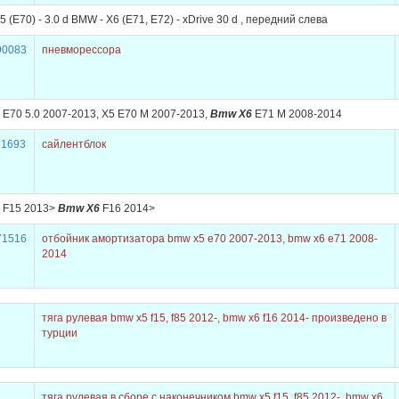
 (E70) - 3.0 d BMW - X6 (E71, E72) - xDrive 30 d , передний слева
90083
пневморессора
E70 5.0 2007-2013, X5 E70 M 2007-2013,
Bmw X6
E71 M 2008-2014
51693
сайлентблок
 F15 2013>
Bmw X6
F16 2014>
71516
отбойник амортизатора bmw x5 e70 2007-2013, bmw x6 e71 2008-
2014
тяга рулевая bmw x5 f15, f85 2012-, bmw x6 f16 2014- произведено в
турции
L
тяга рулевая в сборе с наконечником bmw x5 f15, f85 2012-, bmw x6