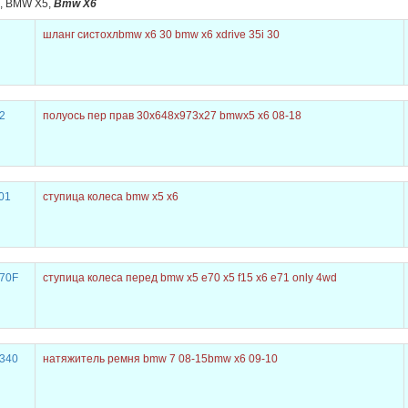
, BMW X5,
Bmw X6
шланг систохлbmw x6 30 bmw x6 xdrive 35i 30
2
полуось пер прав 30x648x973x27 bmwx5 x6 08-18
01
ступица колеса bmw x5 x6
70F
ступица колеса перед bmw x5 e70 x5 f15 x6 e71 only 4wd
340
натяжитель ремня bmw 7 08-15bmw x6 09-10