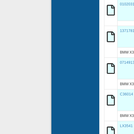
010203
137178
BMW X3 
071491
BMW X3
C36014
BMW X3 
LX3541