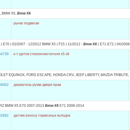
, BMW X5,
Bmw X6
рычаг подвески
 E70 ) 02/2007 - 12/2012 BMW X5 ( F15 ) 11/2012 -
Bmw X6
( E71-E72 ) 04/2008
34739
к-т щеток стеклоочистителя x5 х6
LET EQUINOX, FORD ESCAPE, HONDA CRV, JEEP LIBERTY, MAZDA TRIBUTE,
69402
держатель ручки двери прав
Z BMW X5 E70 2007-2013
Bmw X6
E71 2008-2014
02682
датчик износа тормозных колодок