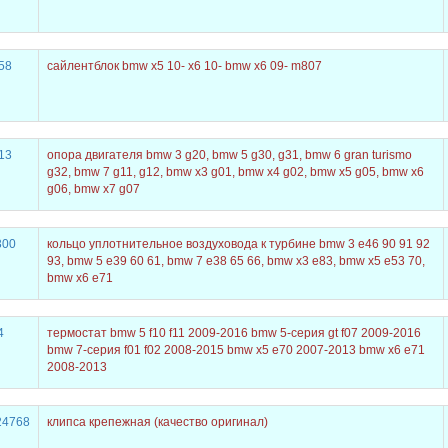
58
сайлентблок bmw x5 10- x6 10- bmw x6 09- m807
13
опора двигателя bmw 3 g20, bmw 5 g30, g31, bmw 6 gran turismo
g32, bmw 7 g11, g12, bmw x3 g01, bmw x4 g02, bmw x5 g05, bmw x6
g06, bmw x7 g07
300
кольцо уплотнительное воздуховода к турбине bmw 3 e46 90 91 92
93, bmw 5 e39 60 61, bmw 7 e38 65 66, bmw x3 e83, bmw x5 e53 70,
bmw x6 e71
4
термостат bmw 5 f10 f11 2009-2016 bmw 5-серия gt f07 2009-2016
bmw 7-серия f01 f02 2008-2015 bmw x5 e70 2007-2013 bmw x6 e71
2008-2013
24768
клипса крепежная (качество оригинал)