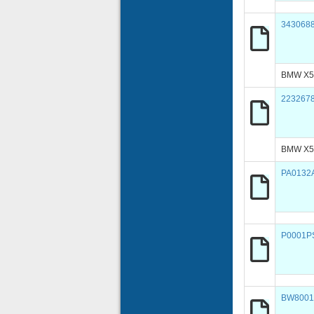
343068
BMW X5 
223267
BMW X5 
PA0132
P0001P
BW8001