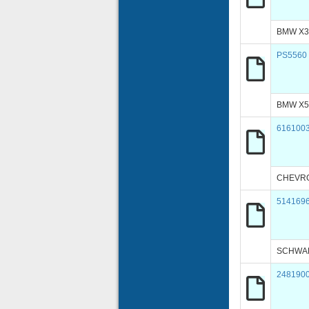
BMW X3
PS5560
BMW X5 (
616100
CHEVRO
514169
SCHWAR
248190