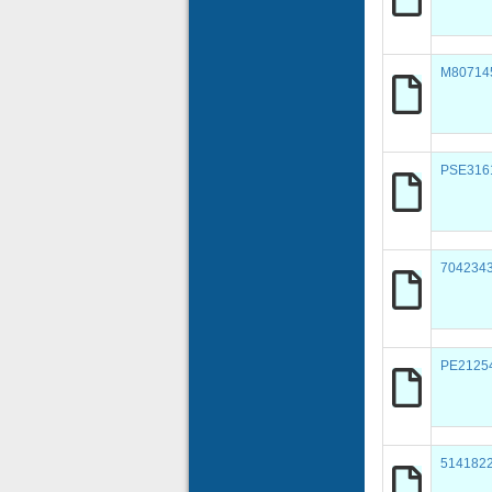
M80714
PSE316
704234
PE2125
514182