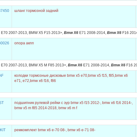
87450
шланг тормозной задний
E70 2007-2013, BMW X5 F15 2013>,
Bmw X6
E71 2008-2014,
Bmw X6
F16 201
80026
опора акпп
E70 2007-2013, BMW X5 M F85 2013>,
Bmw X6
E71 2008-2014,
Bmw X6
F16 2
AF
колодки тормозные дисковые bmw x5 e70,bmw x5 f15, f85,bmw x6
e71, e72,bmw x6 f16, f86
ST
подшипник рулевой рейки с эур bmw x5 f15 2012-, bmw x6 f16 2014-,
bmw x5 m f85 2014-2018, bmw x6 m f
KIT
ремкомплект bmw x6 e-70 08-, bmw x6 e-71 08-