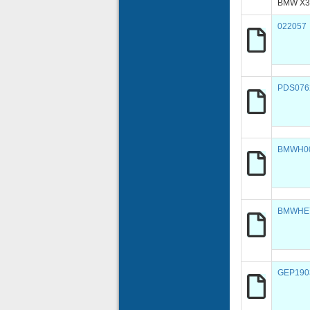
BMW X3
022057
PDS076
BMWH0
BMWHE
GEP190