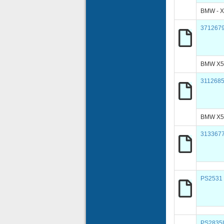
BMW - X5
371267
BMW X5 
311268
BMW X5
313367
PS2531
PS2835