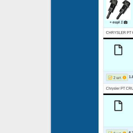
+ ещё 1
CHRYSLER PT C
1.
2 шт.
Chrysler PT CR
6.