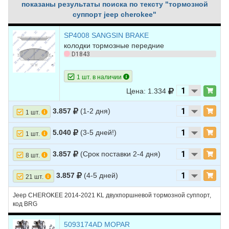
показаны результаты поиска по тексту "тормозной
суппорт jeep cherokee"
SP4008 SANGSIN BRAKE
колодки тормозные передние
D1843
1 шт. в наличии
Цена: 1.334
3.857
(1-2 дня)
1 шт.
5.040
(3-5 дней!)
1 шт.
3.857
(Срок поставки 2-4 дня)
8 шт.
3.857
(4-5 дней)
21 шт.
Jeep CHEROKEE 2014-2021 KL двухпоршневой тормозной суппорт,
код BRG
5093174AD MOPAR