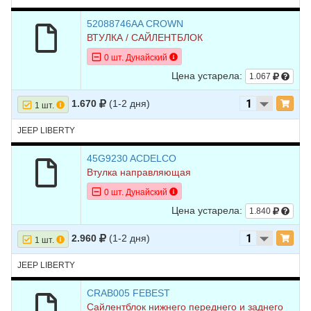
52088746AA CROWN
ВТУЛКА / САЙЛЕНТБЛОК
0 шт. Дунайский
Цена устарела:
1.067
1.670
(1-2 дня)
1 шт.
JEEP LIBERTY
45G9230 ACDELCO
Втулка направляющая
0 шт. Дунайский
Цена устарела:
1.840
2.960
(1-2 дня)
1 шт.
JEEP LIBERTY
CRAB005 FEBEST
Сайлентблок нижнего переднего и заднего