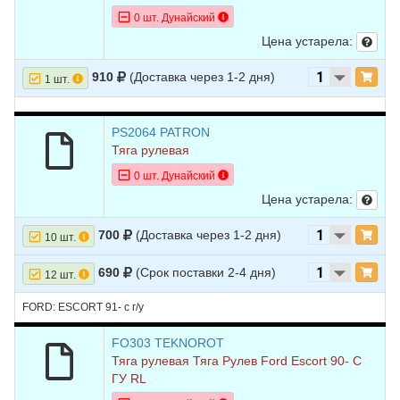
0 шт. Дунайский
Цена устарела:
910
(Доставка через 1-2 дня)
1 шт.
PS2064 PATRON
Тяга рулевая
0 шт. Дунайский
Цена устарела:
700
(Доставка через 1-2 дня)
10 шт.
690
(Срок поставки 2-4 дня)
12 шт.
FORD: ESCORT 91- с г/у
FO303 TEKNOROT
Тяга рулевая Тяга Рулев Ford Escort 90- С
ГУ RL