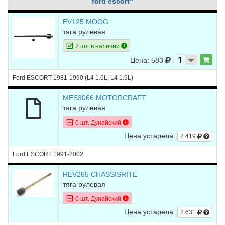
ford escort"
EV125 MOOG
тяга рулевая
2 шт. в наличии
Цена: 583
Ford ESCORT 1981-1990 (L4 1.6L, L4 1.9L)
MES3066 MOTORCRAFT
тяга рулевая
0 шт. Дунайский
Цена устарела:
2.419
Ford ESCORT 1991-2002
REV265 CHASSISRITE
тяга рулевая
0 шт. Дунайский
Цена устарела:
2.631