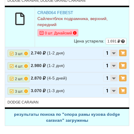
DODGE CARAVAN; DODGE GRAND CARAVAN
CRAB064 FEBEST
Сайлентблок подрамника, верхний,
передний
0 шт. Дунайский
Цена устарела:
1.691
2.740
(1-2 дня)
3 шт.
2.980
(1-2 дня)
4 шт.
2.870
(4-5 дней)
2 шт.
3.070
(1-3 дня)
3 шт.
DODGE CARAVAN
результаты поиска по "опора рамы кузова dodge
caravan" загружены