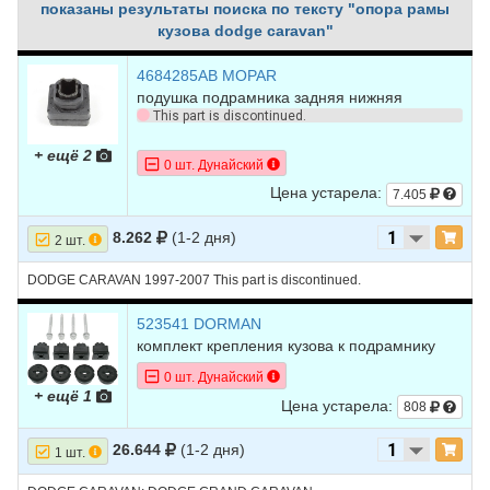
показаны результаты поиска по тексту "опора рамы
кузова dodge caravan"
4684285AB MOPAR
подушка подрамника задняя нижняя
This part is discontinued.
+ ещё 2
0 шт. Дунайский
Цена устарела:
7.405
8.262
(1-2 дня)
2 шт.
DODGE CARAVAN 1997-2007 This part is discontinued.
523541 DORMAN
комплект крепления кузова к подрамнику
0 шт. Дунайский
+ ещё 1
Цена устарела:
808
26.644
(1-2 дня)
1 шт.