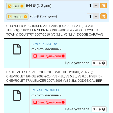
944
(1-2 дня)
6 шт.
709
(3-7 дней)
264 шт.
CHRYSLER PT CRUISER 2001-2010 (L4 2.0L, L4 2.4L, L4 2.4L
TURBO); CHRYSLER SEBRING 1995-2006 (L4 2.4L); CHRYSLER
TOWN & COUNTRY 2007-2010 (V6 3.3L, V6 3.8L); DODGE CARAVAN
1996-2007 (L4 2.4L, V6 3.3L); DODGE NEON 1995-2005 (L4 2.0L);
DODGE STRATUS 1995-2006 (L4 2.4L, L4 2.4L TURBO); FORD
C7971 SAKURA
ESCAPE 2005-2016 (L4 2.3L, L4 2.5L); FORD FOCUS 2004-2007 (L4
фильтр масляный
2.0L, L4 2.3L); JEEP LIBERTY 2002-2005 (L4 2.4L); JEEP WRANGLER
2003-2011 (L4 2.4L, V6 3.8L); ГАЗ VOLGA SIBER 2008-2010 (L4 2.4L)
0 шт. Дунайский
Цена устарела:
892
CADILLAC ESCALADE 2009-2013 (V8 6.0L HYBRID, V8 6.2L);
CHEVROLET TAHOE 2007-2014 (V8 4.8L, V8 5.3L, V8 6.0L HYBRID);
CHEVROLET TRAILBLAZER 2007, 2008 (V8 5.3L); DODGE CALIBER
2007-2010 (L4 1.8L, L4 2.0L, L4 2.4L, L4 2.4L TURBO); DODGE NITRO
2009, 2010 (V6 4.0L); HUMMER H2 2007-2009 (V8 6.0L, V8 6.2L);
PO241 PRONTO
HUMMER H3 2008-2010 (V8 5.3L); SATURN VUE 2008, 2009 (V6 3.6L)
фильтр масляный
0 шт. Дунайский
Цена устарела:
350