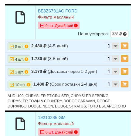
BE8Z6731AC FORD
Фильтр масляный
0 шт. Дунайский
Цена устарела:
328
2.480
(4-5 дней)
5 шт.
1.730
(3-6 дней)
4 шт.
3.170
(Доставка через 1-2 дня)
1 шт.
1.480
(Срок поставки 2-4 дня)
10 шт.
AUDI 100, CHRYSLER PT CRUISER, CHRYSLER SEBRING,
CHRYSLER TOWN & COUNTRY, DODGE CARAVAN, DODGE
DURANGO, DODGE NEON, DODGE STRATUS, FORD ESCAPE, FORD
EXPLORER, FORD FOCUS, JEEP CHEROKEE, JEEP LIBERTY, JEEP
WRANGLER, MAZDA3, SATURN SC, SATURN SL, TOYOTA TUNDRA,
19210285 GM
ГАЗ VOLGA SIBER
Фильтр масляный
0 шт. Дунайский