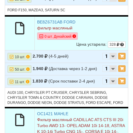
FORD F150, MAZDA3, SATURN SC
BE8Z6731AB FORD
фильтр масляный
0 шт. Дунайский
Цена устарела:
328
2.700
(4-5 дней)
10 шт.
1.940
(Доставка через 1-2 дня)
50 шт.
1.830
(Срок поставки 2-4 дня)
11 шт.
AUDI 100, CHRYSLER PT CRUISER, CHRYSLER SEBRING,
CHRYSLER TOWN & COUNTRY, DODGE CARAVAN, DODGE
DURANGO, DODGE NEON, DODGE STRATUS, FORD ESCAPE, FORD
EXPLORER, FORD FOCUS, JEEP CHEROKEE, JEEP LIBERTY, JEEP
WRANGLER, MAZDA3, SATURN SC, SATURN SL, TOYOTA TUNDRA,
OC1421 MAHLE
ГАЗ VOLGA SIBER
Фильтр масляный CADILLAC ATS CTS III 20i
Turbo AWD 13- OPEL ADAM 10i 14-18, ASTRA
K 10-14i Turbo CNG 15-, CORSA E 10i 14-,