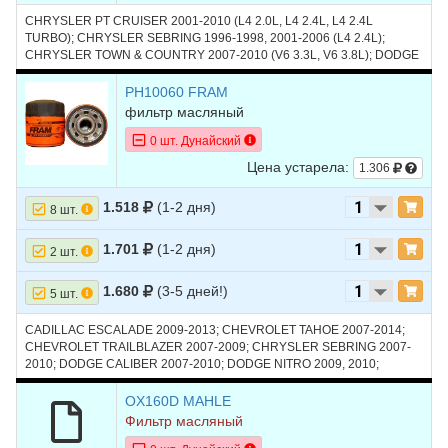
CHRYSLER PT CRUISER 2001-2010 (L4 2.0L, L4 2.4L, L4 2.4L
TURBO); CHRYSLER SEBRING 1996-1998, 2001-2006 (L4 2.4L);
CHRYSLER TOWN & COUNTRY 2007-2010 (V6 3.3L, V6 3.8L); DODGE
CARAVAN 1996-2006 (L4 2.4L); DODGE NEON 1995-2005 (L4 2.0L);
DODGE STRATUS 1995-2006 (L4 2.4L, L4 2.4L TURBO); FORD
PH10060 FRAM
ESCAPE 2005-2016 (L4 2.3L, L4 2.3L HYBRID, L4 2.5L, L4 2.5L
фильтр масляный
HYBRID); FORD FOCUS 2004-2007 (L4 2.0L, L4 2.3L); JEEP LIBERTY
2002-2005 (L4 2.4L); JEEP WRANGLER 2003-2011 (L4 2.4L, V6 3.8L);
0 шт. Дунайский
SATURN SC 1991-2002 (L4 1.9L); SATURN SL 1991-2002 (L4 1.9L);
Цена устарела:
1.306
ГАЗ VOLGA SIBER 2008-2010 (L4 2.4L)
1.518
(1-2 дня)
8 шт.
1.701
(1-2 дня)
2 шт.
1.680
(3-5 дней!)
5 шт.
CADILLAC ESCALADE 2009-2013; CHEVROLET TAHOE 2007-2014;
CHEVROLET TRAILBLAZER 2007-2009; CHRYSLER SEBRING 2007-
2010; DODGE CALIBER 2007-2010; DODGE NITRO 2009, 2010;
HUMMER H2 2007-2009; HUMMER H3 2008-2010; JEEP COMPASS
2007-2016; RAM 1500 2011-2024; SATURN VUE 2008, 2009
OX160D MAHLE
Фильтр масляный