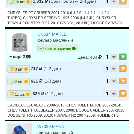
1.632
(Срок поставки 2-4 дня)
70 шт.
CHRYSLER PT CRUISER 2001-2010 (L4 2.0L, L4 2.4L, L4 2.4L
TURBO); CHRYSLER SEBRING 1995-2006 (L4 2.4L); CHRYSLER
TOWN & COUNTRY 2007-2010 (V6 3.3L, V6 3.8L); DODGE CARAVAN
1996-2007 (L4 2.4L, V6 3.3L); DODGE NEON 1995-2005 (L4 2.0L);
DODGE STRATUS 1995-2006 (L4 2.4L, L4 2.4L TURBO); FORD
OC614 MAHLE
ESCAPE 2005-2016 (L4 2.3L, L4 2.5L); FORD FOCUS 2004-2007 (L4
фильтр масляный
2.0L, L4 2.3L); JEEP LIBERTY 2002-2005 (L4 2.4L); JEEP WRANGLER
2003-2011 (L4 2.4L, V6 3.8L); ГАЗ VOLGA SIBER 2008-2010 (L4 2.4L)
4 шт. в наличии
+ ещё 2
Цена: 433
717
(1-2 дня)
3 шт.
621
(1-3 дня)
2 шт.
629
(1-2 дня)
11 шт.
CADILLAC ESCALADE 2009-2013; CHEVROLET TAHOE 2007-2014;
CHEVROLET TRAILBLAZER 2007, 2008; DODGE CALIBER 2007-2010;
DODGE NITRO 2009, 2010; HUMMER H2 2007-2009; HUMMER H3
2008-2010; SATURN VUE 2008, 2009
W7030 MANN
фильтр масляный