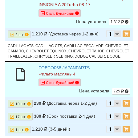
INSIGNIA A 20Turbo 08-17
0 шт. Дунайский
Цена устарела:
1.312
1.210
(Доставка через 1-2 дня)
2 шт.
CADILLAC ATS, CADILLAC CTS, CADILLAC ESCALADE, CHEVROLET
CAMARO, CHEVROLET EQUINOX, CHEVROLET TAHOE, CHEVROLET
TRAILBLAZER, CHRYSLER SEBRING, DODGE CALIBER, DODGE
NITRO, FORD ESCAPE, FORD MUSTANG, GMC TERRAIN, HUMMER
H2, HUMMER H3, JEEP COMPASS, LINCOLN CORSAIR, MAZDA3,
FOECO068 JAPANPARTS
RAM 1500, SATURN VUE
Фильтр масляный
0 шт. Дунайский
Цена устарела:
725
230
(Доставка через 1-2 дня)
10 шт.
380
(Срок поставки 2-4 дня)
17 шт.
1.210
(3-5 дней!)
1 шт.