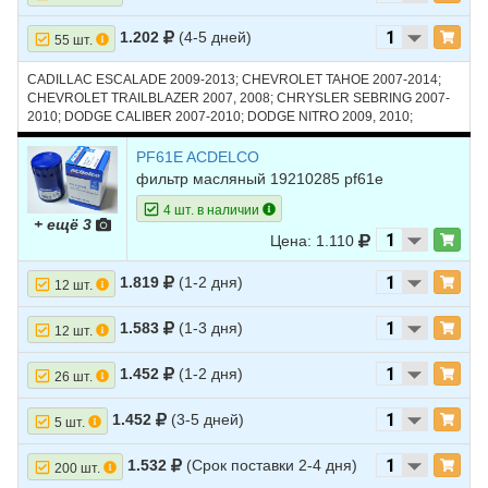
1.202
(4-5 дней)
55 шт.
CADILLAC ESCALADE 2009-2013; CHEVROLET TAHOE 2007-2014;
CHEVROLET TRAILBLAZER 2007, 2008; CHRYSLER SEBRING 2007-
2010; DODGE CALIBER 2007-2010; DODGE NITRO 2009, 2010;
HUMMER H2 2007-2009; HUMMER H3 2008-2010; JEEP COMPASS
2007-2016; RAM 1500 2011-2014; SATURN VUE 2008, 2009
PF61E ACDELCO
фильтр масляный 19210285 pf61e
4 шт. в наличии
+ ещё 3
Цена: 1.110
1.819
(1-2 дня)
12 шт.
1.583
(1-3 дня)
12 шт.
1.452
(1-2 дня)
26 шт.
1.452
(3-5 дней)
5 шт.
1.532
(Срок поставки 2-4 дня)
200 шт.