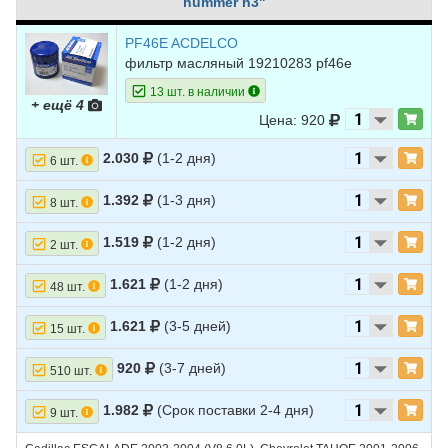
hummer h3"
PF46E ACDELCO
фильтр масляный 19210283 pf46e
13 шт. в наличии
+ ещё 4
Цена: 920
2.030
(1-2 дня)
6 шт.
1.392
(1-3 дня)
8 шт.
1.519
(1-2 дня)
2 шт.
1.621
(1-2 дня)
48 шт.
1.621
(3-5 дней)
15 шт.
920
(3-7 дней)
510 шт.
1.982
(Срок поставки 2-4 дня)
9 шт.