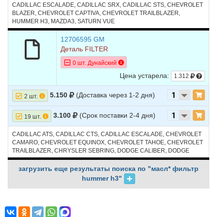
CADILLAC ESCALADE, CADILLAC SRX, CADILLAC STS, CHEVROLET
BLAZER, CHEVROLET CAPTIVA, CHEVROLET TRAILBLAZER,
HUMMER H3, MAZDA3, SATURN VUE
12706595 GM
Деталь FILTER
0 шт. Дунайский
Цена устарела:
1.312
5.150
(Доставка через 1-2 дня)
2 шт.
3.100
(Срок поставки 2-4 дня)
19 шт.
CADILLAC ATS, CADILLAC CTS, CADILLAC ESCALADE, CHEVROLET
CAMARO, CHEVROLET EQUINOX, CHEVROLET TAHOE, CHEVROLET
TRAILBLAZER, CHRYSLER SEBRING, DODGE CALIBER, DODGE
NITRO, FORD ESCAPE, FORD MUSTANG, GMC TERRAIN, HUMMER
H2, HUMMER H3, JEEP COMPASS, LINCOLN CORSAIR, MAZDA3,
загрузить еще результаты поиска по "масл* фильтр
RAM 1500, SATURN VUE
hummer h3"