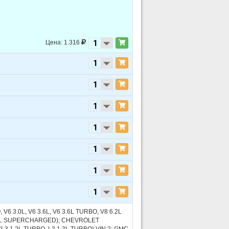
Цена: 1.316
V6 3.0L, V6 3.6L, V6 3.6L TURBO, V8 6.2L
6.2L SUPERCHARGED); CHEVROLET
L3 1.2L TURBO, L3 1.3L TURBO) VIN:2; GMC