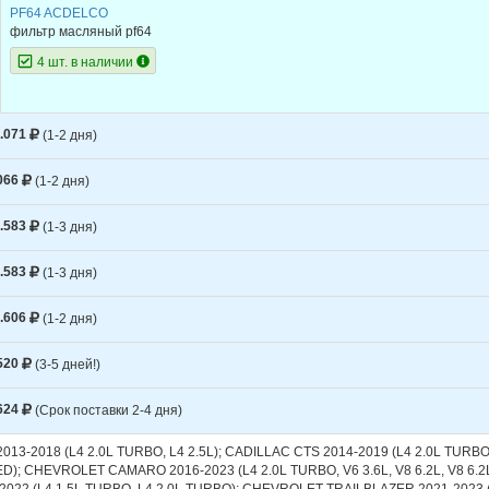
PF64 ACDELCO
фильтр масляный pf64
4 шт. в наличии
.071
(1-2 дня)
066
(1-2 дня)
.583
(1-3 дня)
.583
(1-3 дня)
.606
(1-2 дня)
520
(3-5 дней!)
624
(Срок поставки 2-4 дня)
013-2018 (L4 2.0L TURBO, L4 2.5L); CADILLAC CTS 2014-2019 (L4 2.0L TURBO, 
; CHEVROLET CAMARO 2016-2023 (L4 2.0L TURBO, V6 3.6L, V8 6.2L, V8 
022 (L4 1.5L TURBO, L4 2.0L TURBO); CHEVROLET TRAILBLAZER 2021-2023 (