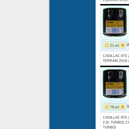
TERRAIN 2018-2
2
21 шт.
CADILLAC ATS 
TERRAIN 2018-
1
78 шт.
CADILLAC ATS 2
2.0L TURBO); C
TURBO)