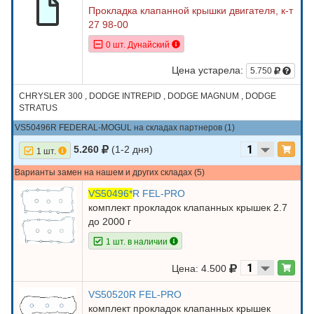
Прокладка клапанной крышки двигателя, к-т
27 98-00
0 шт. Дунайский
Цена устарела:
5.750
CHRYSLER 300 , DODGE INTREPID , DODGE MAGNUM , DODGE
STRATUS
VS50496R FEDERAL-MOGUL на складах партнеров (1)
5.260
(1-2 дня)
1 шт.
Варианты замен на нашем и других складах (5)
VS50496*
R FEL-PRO
комплект прокладок клапанных крышек 2.7
до 2000 г
1 шт. в наличии
Цена: 4.500
VS50520R FEL-PRO
комплект прокладок клапанных крышек