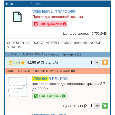
Фото
Деталь
VS50496R ULTRAPOWER
Прокладка клапанной крышки
0 шт. Дунайский
Цена устарела:
5.750
CHRYSLER 300 , DODGE INTREPID , DODGE MAGNUM , DODGE
STRATUS
VS50496R ULTRAPOWER на складах партнеров (1)
4.100
(3-5 дней)
3 шт.
Варианты замен на нашем и других складах (5)
VS50496*
R FEL-PRO
комплект прокладок клапанных крышек 2.7
до 2000 г
1 шт. в наличии
Цена: 4.500