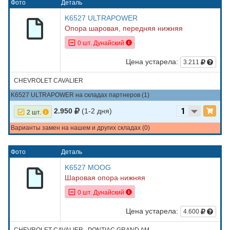
Фото
Деталь
K6527 ULTRAPOWER
Опора шаровая, передняя нижняя
0 шт. Дунайский
Цена устарела:
3.211
CHEVROLET CAVALIER
K6527 ULTRAPOWER на складах партнеров (1)
2.950
(1-2 дня)
2 шт.
Варианты замен на нашем и других складах (0)
Фото
Деталь
K6527 MOOG
Шаровая опора нижняя
0 шт. Дунайский
Цена устарела:
4.600