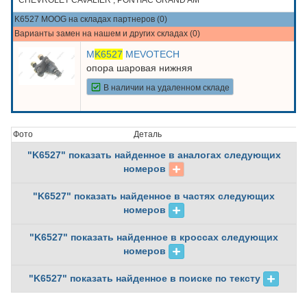
CHEVROLET CAVALIER , PONTIAC GRAND AM
K6527 MOOG на складах партнеров (0)
Варианты замен на нашем и других складах (0)
M
K6527
MEVOTECH
опора шаровая нижняя
В наличии на удаленном складе
Фото
Деталь
"K6527" показать найденное в аналогах следующих
номеров
"K6527" показать найденное в частях следующих
номеров
"K6527" показать найденное в кроссах следующих
номеров
"K6527" показать найденное в поиске по тексту