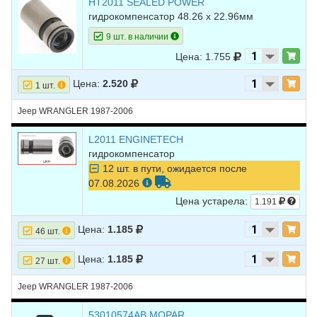
HT2011 SEALED POWER
гидрокомпенсатор 48.26 х 22.96мм
9 шт. в наличии
Цена: 1.755
Цена:
2.520
1 шт.
Jeep WRANGLER 1987-2006
L2011 ENGINETECH
гидрокомпенсатор
12 шт. в пути, ожидается после
07.08.2026
Цена устарела:
1.191
Цена:
1.185
46 шт.
Цена:
1.185
27 шт.
Jeep WRANGLER 1987-2006
53010574AB MOPAR