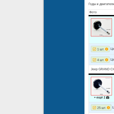
Годы и двигатели:
Фото
Це
1 шт.
Це
4 шт.
Jeep GRAND CHE
+ ещё 1
Ц
25 шт.