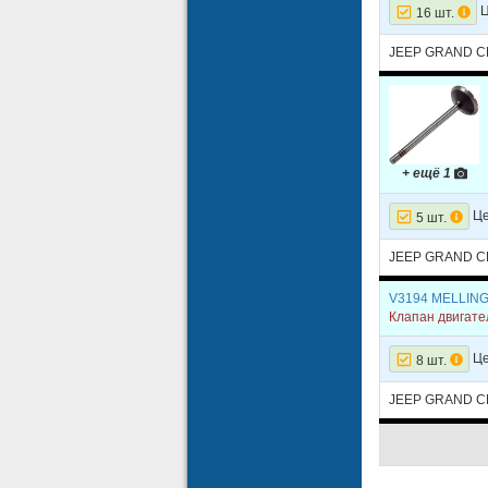
Ц
16 шт.
JEEP GRAND CH
+ ещё 1
Це
5 шт.
JEEP GRAND CH
V3194 MELLIN
Клапан двигате
Це
8 шт.
JEEP GRAND 