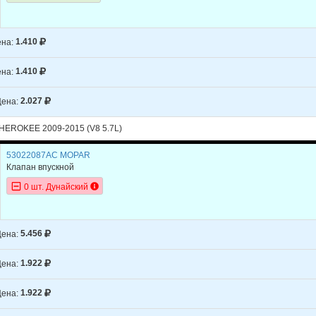
на:
1.410
на:
1.410
ена:
2.027
EROKEE 2009-2015 (V8 5.7L)
53022087AC MOPAR
Клапан впускной
0 шт. Дунайский
ена:
5.456
ена:
1.922
ена:
1.922