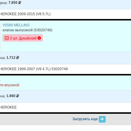
ена:
7.850
EROKEE 2009-2015 (V8 5.7L)
V5560 MELLING
клапан выпускной
(53020748)
0 шт. Дунайский
на:
1.712
EROKEE 1999-2007 (V8 4.7L) 53020748
G
ля впускной
на:
1.980
CHEROKEE
Загрузить еще