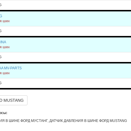
G
G
ия шин
G
INA
ия шин
G
A MV-PARTS
ия шин
G
RD MUSTANG
осы:
ИЯ В ШИНЕ ФОРД МУСТАНГ, ДАТЧИК ДАВЛЕНИЯ В ШИНЕ ФОРД MUSTANG