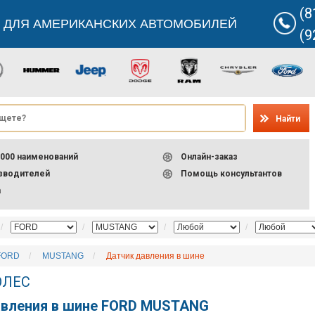
(8
 ДЛЯ АМЕРИКАНСКИХ АВТОМОБИЛЕЙ
(9
Найти
000 наименований
Онлайн-заказ
изводителей
Помощь консультантов
а
FORD
MUSTANG
Датчик давления в шине
ОЛЕС
авления в шине FORD MUSTANG