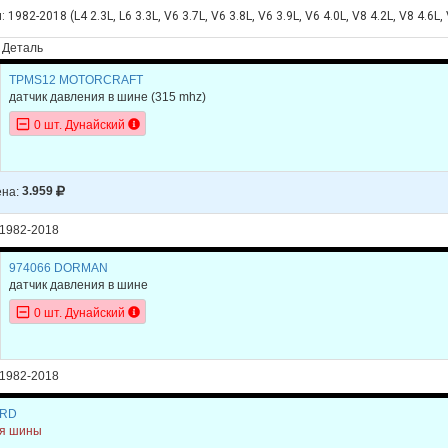
1982-2018 (L4 2.3L, L6 3.3L, V6 3.7L, V6 3.8L, V6 3.9L, V6 4.0L, V8 4.2L, V8 4.6L, V
Деталь
TPMS12 MOTORCRAFT
датчик давления в шине (315 mhz)
0 шт. Дунайский
на:
3.959
1982-2018
974066 DORMAN
датчик давления в шине
0 шт. Дунайский
1982-2018
ORD
ия шины