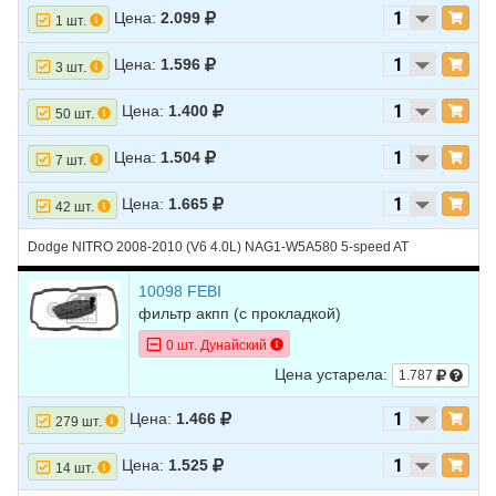
Цена:
2.099
1 шт.
Цена:
1.596
3 шт.
Цена:
1.400
50 шт.
Цена:
1.504
7 шт.
Цена:
1.665
42 шт.
Dodge NITRO 2008-2010 (V6 4.0L) NAG1-W5A580 5-speed AT
10098 FEBI
фильтр акпп (с прокладкой)
0 шт. Дунайский
Цена устарела:
1.787
Цена:
1.466
279 шт.
Цена:
1.525
14 шт.