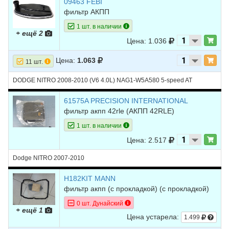
09463 FEBI
фильтр АКПП
1 шт. в наличии
+ ещё 2
Цена: 1.036
Цена:
1.063
11 шт.
DODGE NITRO 2008-2010 (V6 4.0L) NAG1-W5A580 5-speed AT
61575A PRECISION INTERNATIONAL
фильтр акпп 42rle
(АКПП 42RLE)
1 шт. в наличии
Цена: 2.517
Dodge NITRO 2007-2010
H182KIT MANN
фильтр акпп (с прокладкой)
(с прокладкой)
0 шт. Дунайский
+ ещё 1
Цена устарела:
1.499