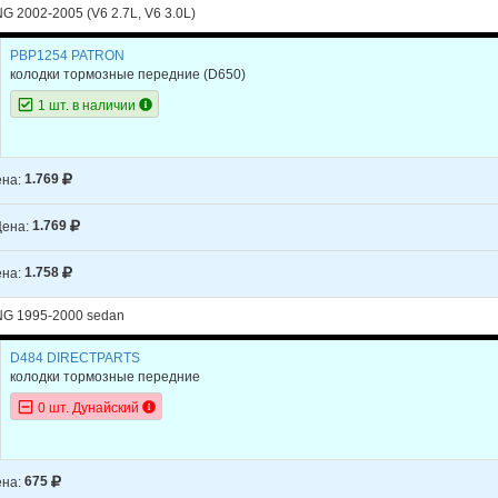
G 2002-2005 (V6 2.7L, V6 3.0L)
PBP1254 PATRON
колодки тормозные передние
(D650)
1 шт. в наличии
на:
1.769
ена:
1.769
на:
1.758
NG 1995-2000 sedan
D484 DIRECTPARTS
колодки тормозные передние
0 шт. Дунайский
на:
675