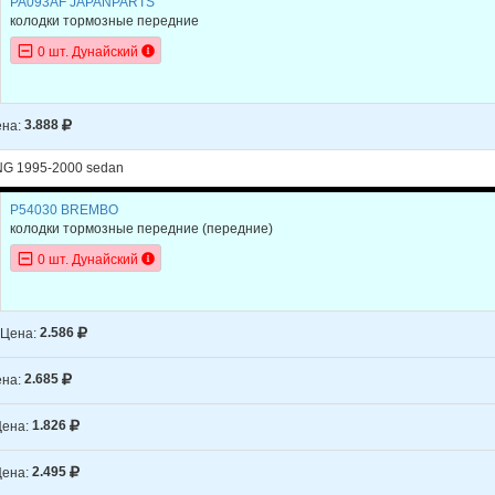
PA093AF JAPANPARTS
колодки тормозные передние
0 шт. Дунайский
на:
3.888
NG 1995-2000 sedan
P54030 BREMBO
колодки тормозные передние
(передние)
0 шт. Дунайский
Цена:
2.586
на:
2.685
ена:
1.826
ена:
2.495