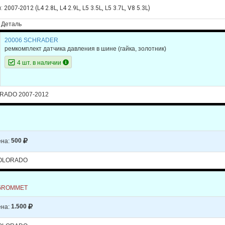
2007-2012 (L4 2.8L, L4 2.9L, L5 3.5L, L5 3.7L, V8 5.3L)
Деталь
20006 SCHRADER
ремкомплект датчика давления в шине (гайка, золотник)
4 шт. в наличии
ORADO 2007-2012
на:
500
OLORADO
GROMMET
на:
1.500