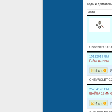
Годы и двигатели: 
Фото
Chevrolet COL
15122619 GM
Гайка датчика
Це
5 шт.
CHEVROLET C
25754190 GM
ШАЙБА 12ММ 
Це
4 шт.