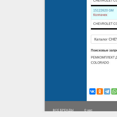
CHEVROLET C
15122620 GM
Колпачек
CHEVROLET C
Каталог CH
Поисковые запр
РЕМКОМПЛЕКТ Д
COLORADO
ВСЕ БРЕНДЫ
О нас